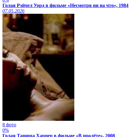
Голая Рэйчел Уорд в фильме «Несмотря ни на что», 1984
07.05.2026
8 фото
0%
Голая Таниша Харпер в фильме «В пролёте», 2008