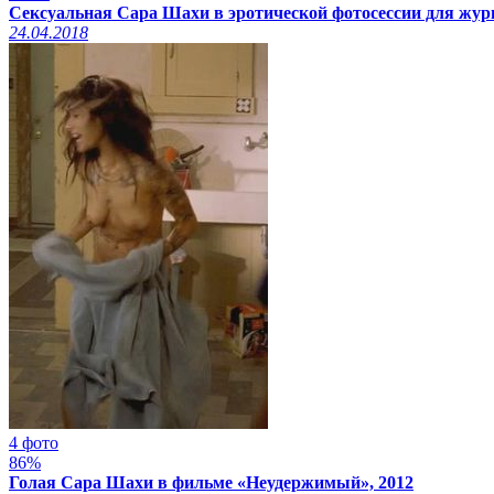
Сексуальная Сара Шахи в эротической фотосессии для жур
24.04.2018
4 фото
86%
Голая Сара Шахи в фильме «Неудержимый», 2012