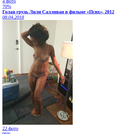
4 фото
70%
Голая грудь Лили Салливан в фильме «Псих», 2012
08.04.2018
22 фото
96%