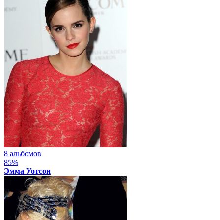
8 альбомов
85%
Эмма Уотсон