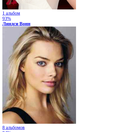
1 альбом
93%
Линдси Вонн
8 альбомов