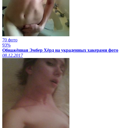
70 фото
93%
Обнажённая Эмбер Хёрд на украденных хакерами фото
08.12.2017