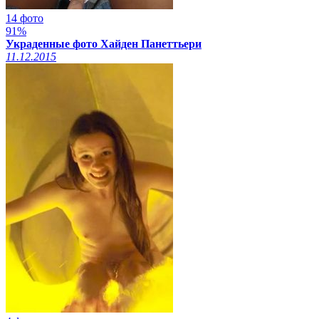
14 фото
91%
Украденные фото Хайден Панеттьери
11.12.2015