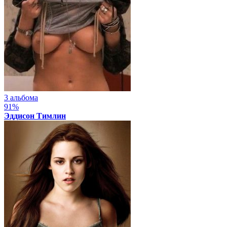
3 альбома
91%
Эддисон Тимлин