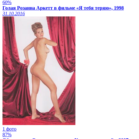
60%
Голая Розанна Аркетт в фильме «Я тебя теряю», 1998
31.10.2016
1 фото
87%