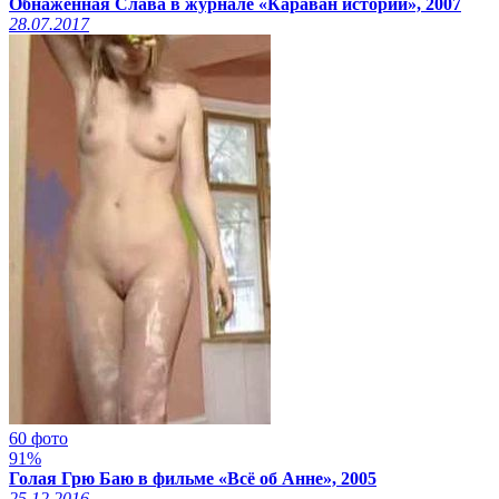
Обнаженная Слава в журнале «Караван историй», 2007
28.07.2017
60 фото
91%
Голая Грю Баю в фильме «Всё об Анне», 2005
25.12.2016