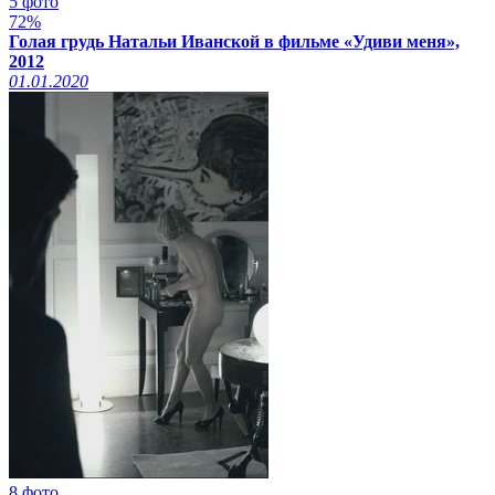
5 фото
72%
Голая грудь Натальи Иванской в фильме «Удиви меня»,
2012
01.01.2020
8 фото