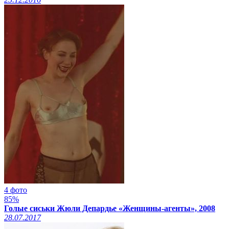
4 фото
85%
Голые сиськи Жюли Депардье «Женщины-агенты», 2008
28.07.2017