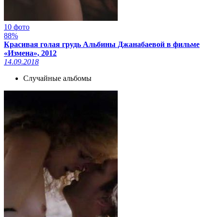
10 фото
88%
Красивая голая грудь Альбины Джанабаевой в фильме
«Измена», 2012
14.09.2018
Случайные альбомы