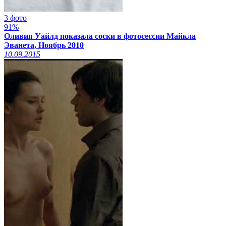
3 фото
91%
Оливия Уайлд показала соски в фотосессии Майкла
Эванета, Ноябрь 2010
10.09.2015