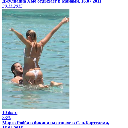
Джулианна Хью отдыхает в Майами, 16.07.2011
30.11.2015
10 фото
83%
Марго Робби в бикини на отдыхе в Сен-Бартелеми,
16.04.2016