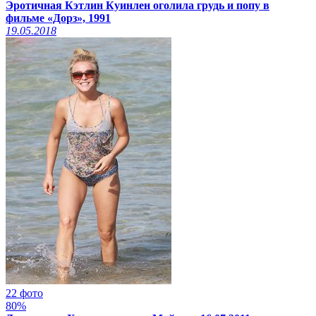
Эротичная Кэтлин Куинлен оголила грудь и попу в
фильме «Дорз», 1991
19.05.2018
22 фото
80%