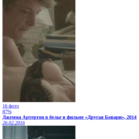
16 фото
87%
Джемма Артертон в белье в фильме «Другая Бовари», 2014
26.02.2016