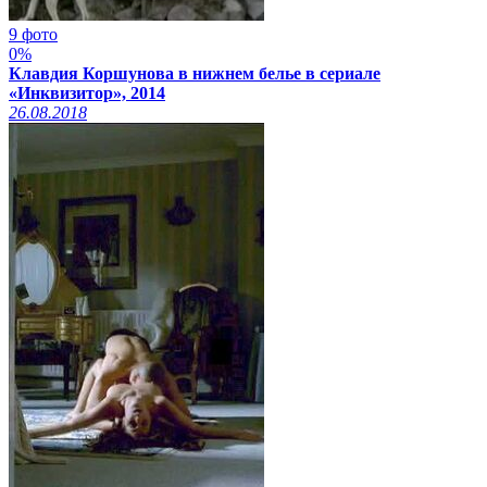
9 фото
0%
Клавдия Коршунова в нижнем белье в сериале
«Инквизитор», 2014
26.08.2018