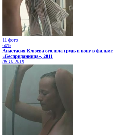
11 фото
60%
Анастасия Клюева оголила грудь и попу в фильме
«Бесприданница», 2011
08.10.2019