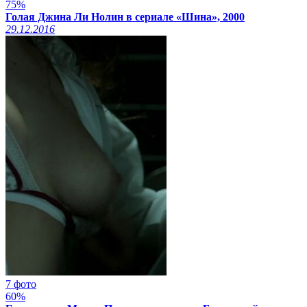
75%
Голая Джина Ли Нолин в сериале «Шина», 2000
29.12.2016
7 фото
60%