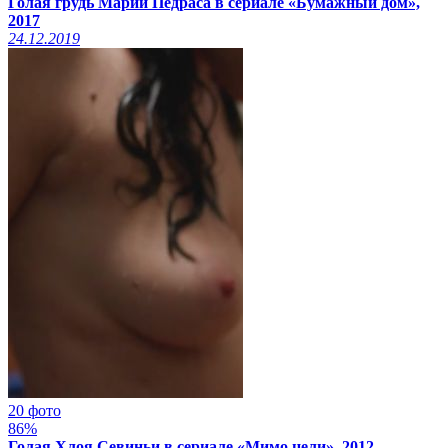
Голая грудь Марии Педраса в сериале «Бумажный дом»,
2017
24.12.2019
20 фото
86%
Голая Хлоя Севиньи в сериале «Мимо цели», 2012