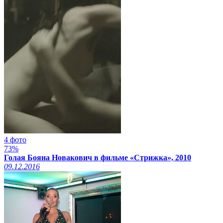
4 фото
73%
Голая Бояна Новакович в фильме «Стрижка», 2010
09.12.2016