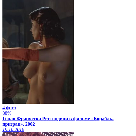
4 фото
88%
Голая Франческа Реттондини в фильме «Корабль-
призрак», 2002
19.10.2016