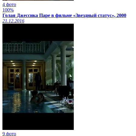
4 фото
100%
Голая Джессика Паре в фильме «Звездный статус», 2000
21.12.2016
9 фото