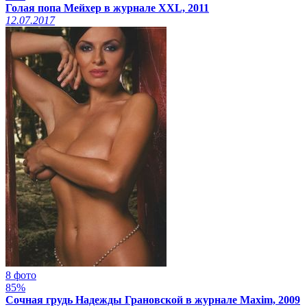
Голая попа Мейхер в журнале XXL, 2011
12.07.2017
8 фото
85%
Сочная грудь Надежды Грановской в журнале Maxim, 2009