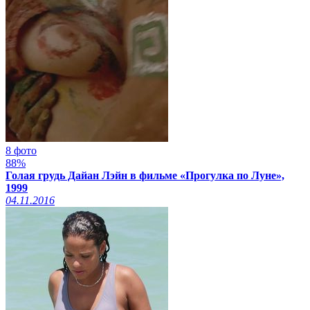
8 фото
88%
Голая грудь Дайан Лэйн в фильме «Прогулка по Луне»,
1999
04.11.2016