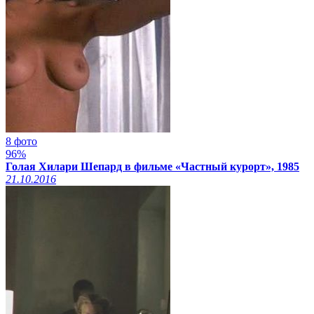
8 фото
96%
Голая Хилари Шепард в фильме «Частный курорт», 1985
21.10.2016