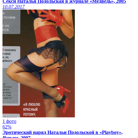
Секси Наталья Подольская в журнале «Медведь», 2005
10.07.2017
1 фото
62%
Эротический наряд Натальи Подольской в «Playboy»,
Январь 2007