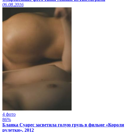
06.08.2016
4 фото
86%
Бланка Суарес засветила голую грудь в фильме «Короли
рулетки», 2012