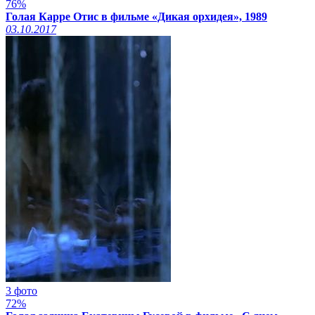
76%
Голая Карре Отис в фильме «Дикая орхидея», 1989
03.10.2017
3 фото
72%