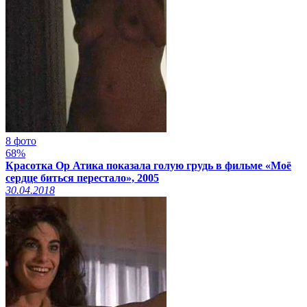
8 фото
68%
Красотка Ор Атика показала голую грудь в фильме «Моё
сердце биться перестало», 2005
30.04.2018