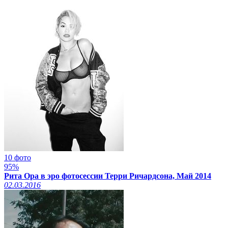
10 фото
95%
Рита Ора в эро фотосессии Терри Ричардсона, Май 2014
02.03.2016