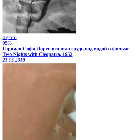
4 фото
95%
Горячая Софи Лорен оголила грудь под водой в фильме
Two Nights with Cleopatra, 1953
21.05.2018