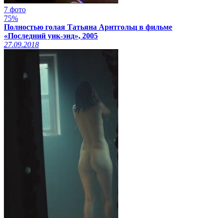
7 фото
75%
Полностью голая Татьяна Арнтгольц в фильме
«Последний уик-энд», 2005
27.09.2018