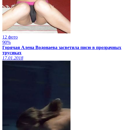
12 фото
90%
Горячая Алена Водонаева засветила писю в прозрачных
трусиках
17.01.2018