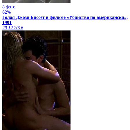
8 фото
62%
Голая Джози Биссет в фильме «Убийство по-американски»,
1991
29.12.2016