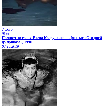
7 фото
91%
Полностью голая Елена Кондулайнен в фильме «Сто дней
до приказа», 1990
03.10.2018