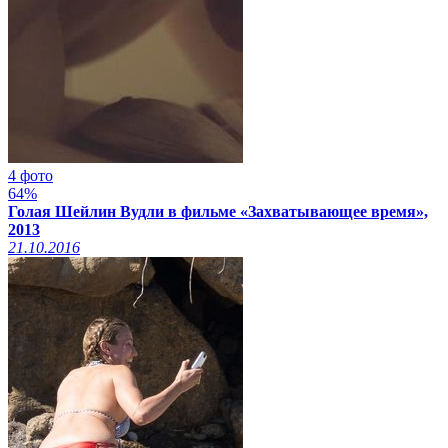
4 фото
64%
Голая Шейлин Вудли в фильме «Захватывающее время»,
2013
21.10.2016