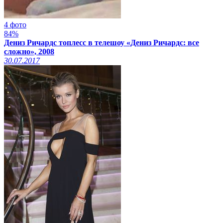
4 фото
84%
Дениз Ричардс топлесс в телешоу «Дениз Ричардс: все
сложно», 2008
30.07.2017