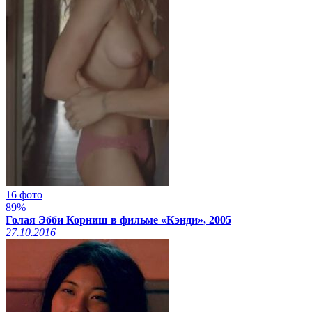
16 фото
89%
Голая Эбби Корниш в фильме «Кэнди», 2005
27.10.2016