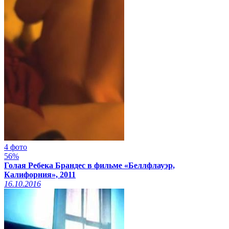
4 фото
56%
Голая Ребека Брандес в фильме «Беллфлауэр,
Калифорния», 2011
16.10.2016