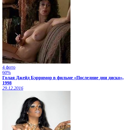
4 фото
60%
Голая Джейд Бэрримор в фильме «Последние дни диско»,
1998
29.12.2016