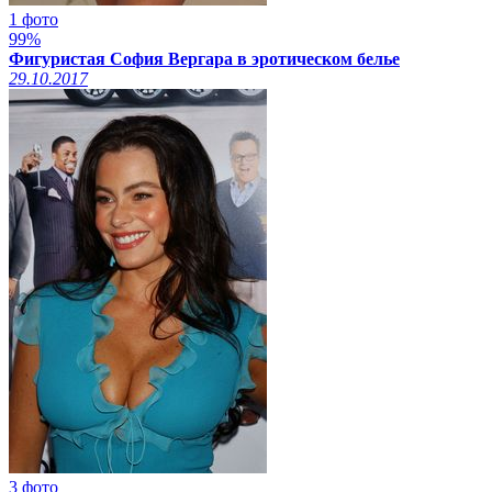
1 фото
99%
Фигуристая София Вергара в эротическом белье
29.10.2017
3 фото