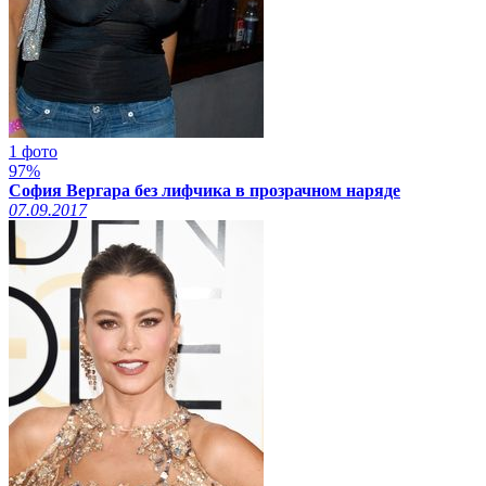
1 фото
97%
София Вергара без лифчика в прозрачном наряде
07.09.2017