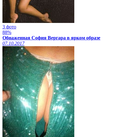
3 фото
88%
Обнаженная София Вергара в ярком образе
07.10.2017