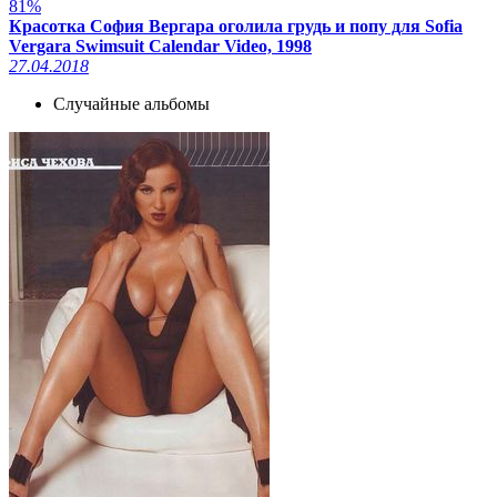
81%
Красотка София Вергара оголила грудь и попу для Sofia
Vergara Swimsuit Calendar Video, 1998
27.04.2018
Случайные альбомы