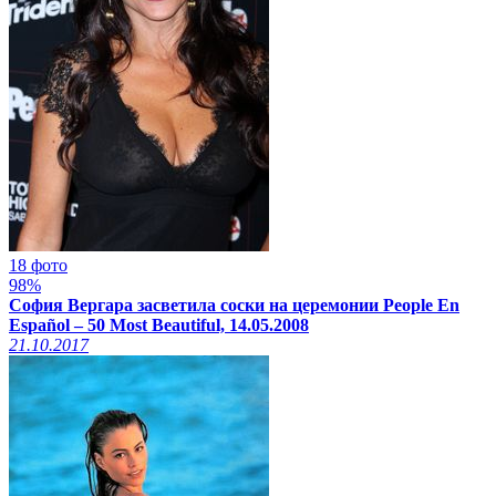
18 фото
98%
София Вергара засветила соски на церемонии People En
Español – 50 Most Beautiful, 14.05.2008
21.10.2017