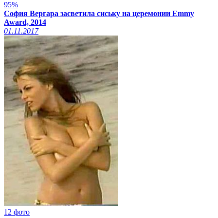
95%
София Вергара засветила сиську на церемонии Emmy
Award, 2014
01.11.2017
12 фото