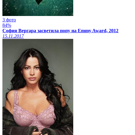
3 фото
84%
София Вергара засветила попу на Emmy Award, 2012
15.11.2017