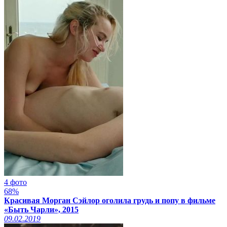
4 фото
68%
Красивая Морган Сэйлор оголила грудь и попу в фильме
«Быть Чарли», 2015
09.02.2019