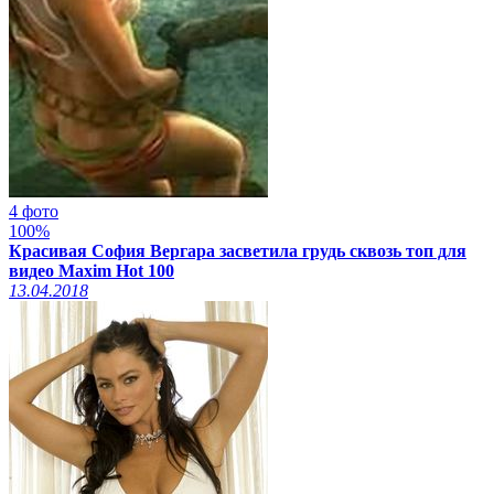
4 фото
100%
Красивая София Вергара засветила грудь сквозь топ для
видео Maxim Hot 100
13.04.2018