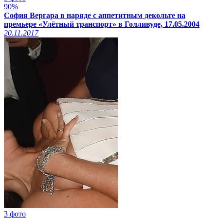
90%
София Вергара в наряде с аппетитным декольте на
премьере «Улётный транспорт» в Голливуде, 17.05.2004
20.11.2017
3 фото