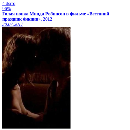
4 фото
96%
Голая попка Минди Робинсон в фильме «Весенний
праздник бикини», 2012
30.07.2017