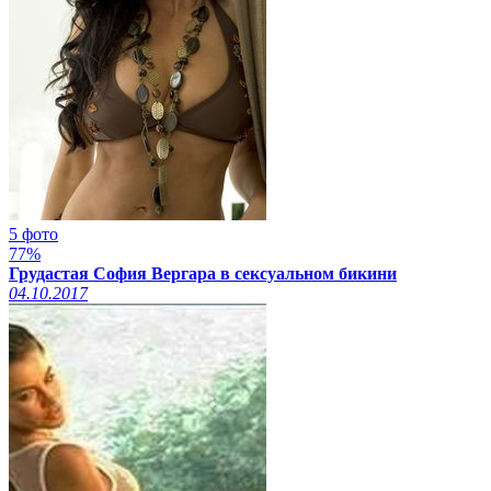
5 фото
77%
Грудастая София Вергара в сексуальном бикини
04.10.2017