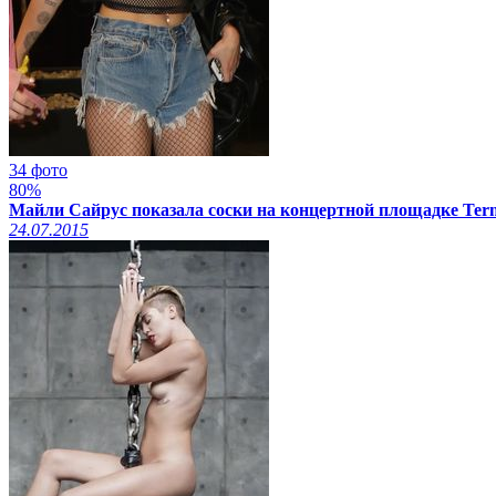
34 фото
80%
Майли Сайрус показала соски на концертной площадке Termi
24.07.2015