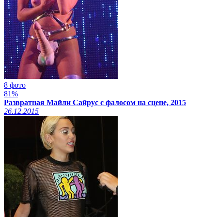
8 фото
81%
Развратная Майли Сайрус с фалосом на сцене, 2015
26.12.2015