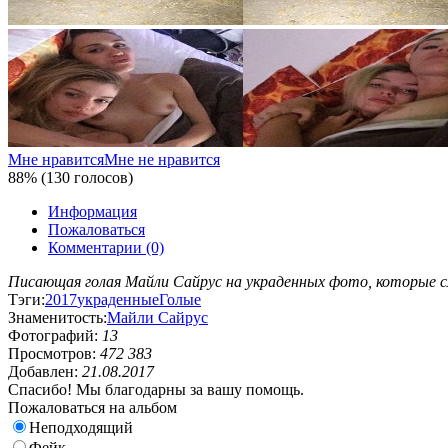
Мне нравится
Мне не нравится
88% (130 голосов)
Информация
Пожаловаться
Комментарии (0)
Писающая голая Майли Сайрус на украденных фото, которые сл
Тэги:
2017
украденные
Голые
Знаменитость:
Майли Сайрус
Фотографий:
13
Просмотров:
472 383
Добавлен:
21.08.2017
Спасибо! Мы благодарны за вашу помощь.
Пожаловаться на альбом
Неподходящий
Фейк