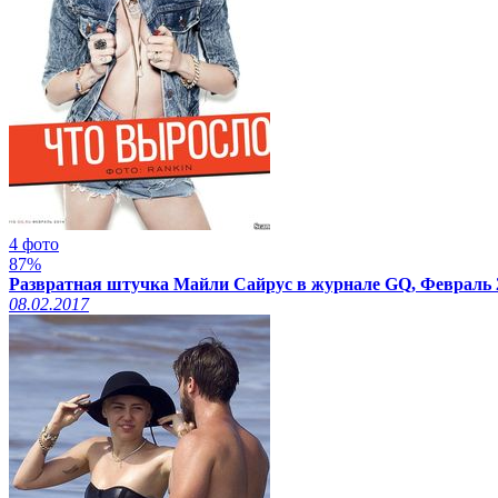
4 фото
87%
Развратная штучка Майли Сайрус в журнале GQ, Февраль 
08.02.2017