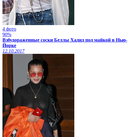
4 фото
90%
Взбудораженные соски Беллы Хадид под майкой в Нью-
Йорке
12.10.2017