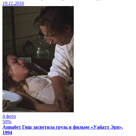
19.11.2016
4 фото
50%
Аннабет Гиш засветила грудь в фильме «Уайатт Эрп»,
1994