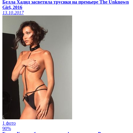
Белла Хадид засветила трусики на премьере The Unknown
Girl, 2016
13.10.2017
1 фото
90%