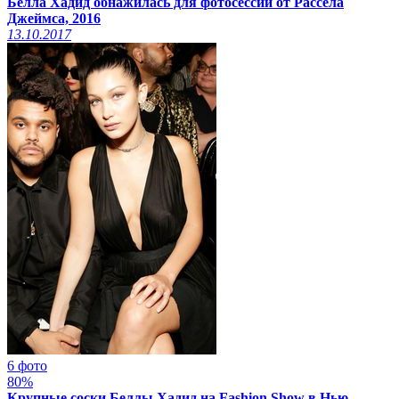
Белла Хадид обнажилась для фотосессии от Рассела
Джеймса, 2016
13.10.2017
6 фото
80%
Крупные соски Беллы Хадид на Fashion Show в Нью-