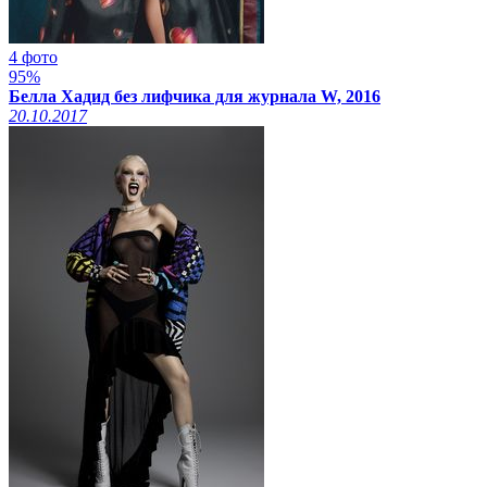
4 фото
95%
Белла Хадид без лифчика для журнала W, 2016
20.10.2017