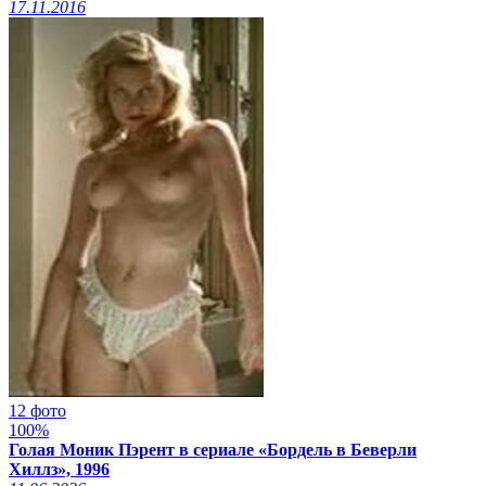
17.11.2016
12 фото
100%
Голая Моник Пэрент в сериале «Бордель в Беверли
Хиллз», 1996