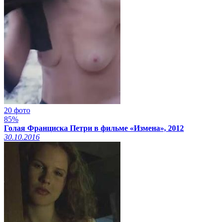
20 фото
85%
Голая Франциска Петри в фильме «Измена», 2012
30.10.2016