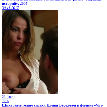
историй», 2007
30.11.2017
21 фото
77%
Шикарные голые сиськи Елены Берковой в фильме «Что