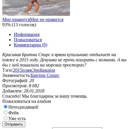
Мне нравится
Мне не нравится
93% (13 голосов)
Информация
Пожаловаться
Комментарии (0)
Красивая Бритни Спирс в ярком купальнике отдыхает на
пляже в 2015 году. Девушка не прочь поиграть с волнами. А вы
бы с ней пошалили на морских просторах?
Тэги:
2015
пляж
Эро
Бикини
Знаменитость:
Бритни Спирс
Фотографий:
20
Просмотров:
8 682
Добавлен:
28.01.2018
Спасибо! Мы благодарны за вашу помощь.
Пожаловаться на альбом
Неподходящий
Фейк
Уже есть