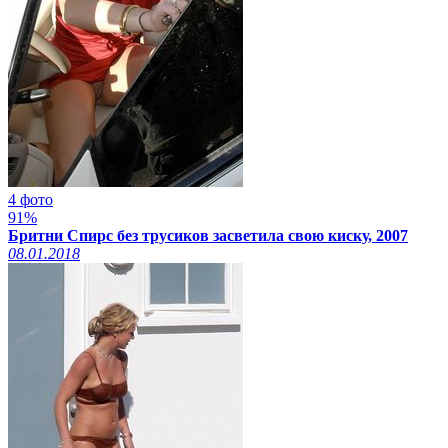
4 фото
91%
Бритни Спирс без трусиков засветила свою киску, 2007
08.01.2018