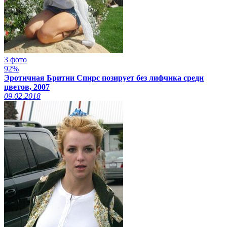
3 фото
92%
Эротичная Бритни Спирс позирует без лифчика среди
цветов, 2007
09.02.2018