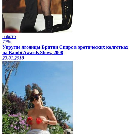
5 фото
77%
Упругие ягодицы Бритни Спирс в эротических колготках
на Bambi Awards Show, 2008
23.01.2018