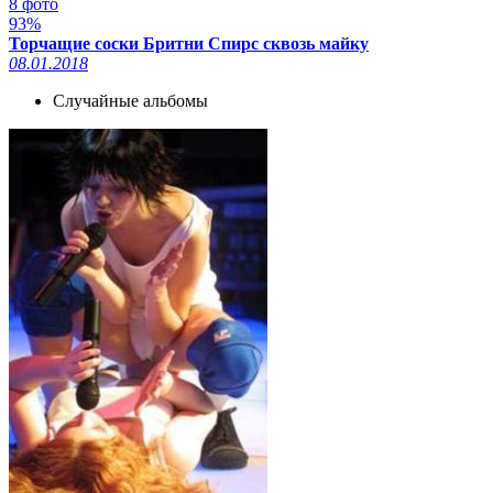
8 фото
93%
Торчащие соски Бритни Спирс сквозь майку
08.01.2018
Случайные альбомы