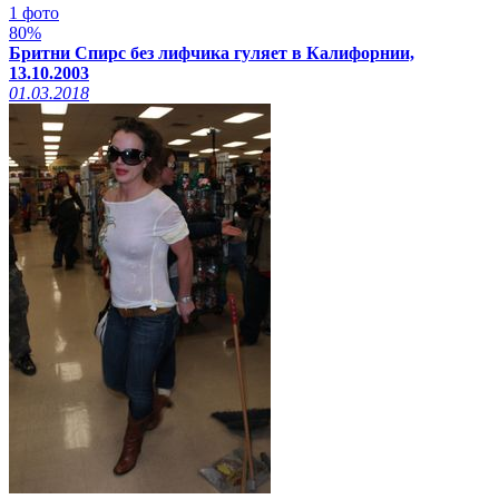
1 фото
80%
Бритни Спирс без лифчика гуляет в Калифорнии,
13.10.2003
01.03.2018