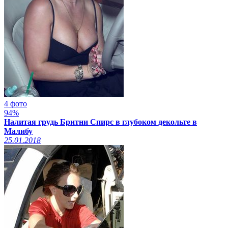
4 фото
94%
Налитая грудь Бритни Спирс в глубоком декольте в
Малибу
25.01.2018