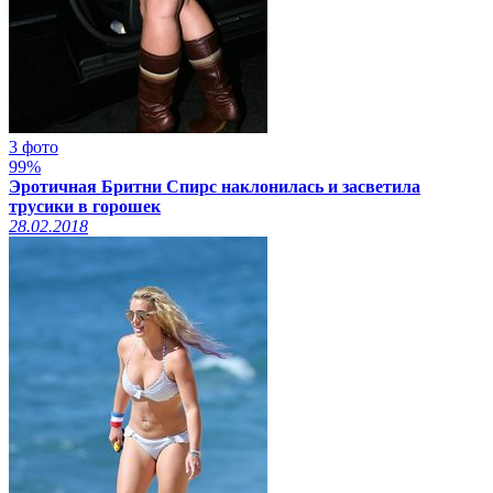
3 фото
99%
Эротичная Бритни Спирс наклонилась и засветила
трусики в горошек
28.02.2018