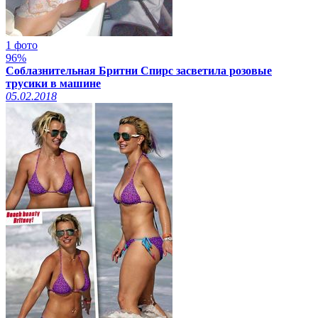
1 фото
96%
Соблазнительная Бритни Спирс засветила розовые
трусики в машине
05.02.2018