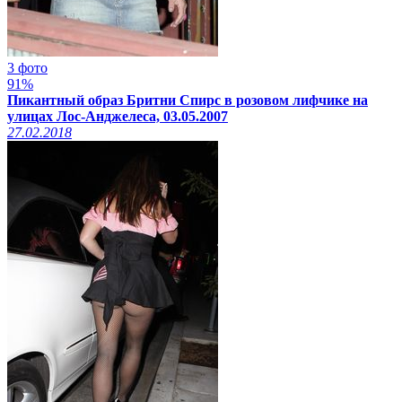
3 фото
91%
Пикантный образ Бритни Спирс в розовом лифчике на
улицах Лос-Анджелеса, 03.05.2007
27.02.2018