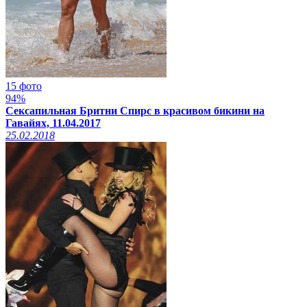
15 фото
94%
Сексапильная Бритни Спирс в красивом бикини на
Гавайях, 11.04.2017
25.02.2018