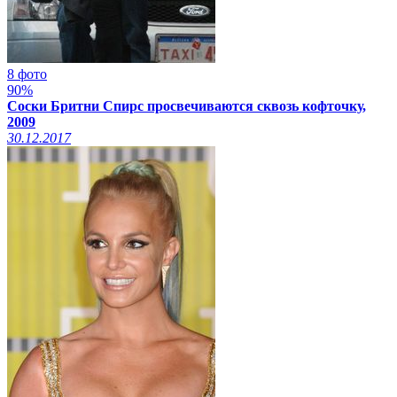
8 фото
90%
Соски Бритни Спирс просвечиваются сквозь кофточку,
2009
30.12.2017