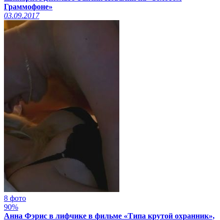
Граммофоне»
03.09.2017
8 фото
90%
Анна Фэрис в лифчике в фильме «Типа крутой охранник»,