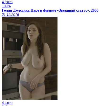
4 фото
100%
Голая Джессика Паре в фильме «Звездный статус», 2000
21.12.2016
4 фото