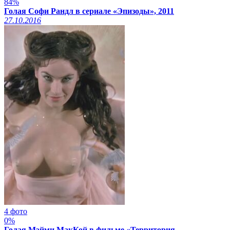
84%
Голая Софи Рандл в сериале «Эпизоды», 2011
27.10.2016
4 фото
0%
Голая Мэйми МакКой в фильме «Территория