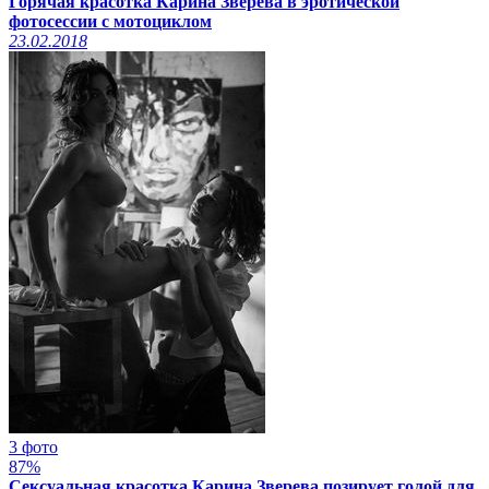
Горячая красотка Карина Зверева в эротической
фотосессии с мотоциклом
23.02.2018
3 фото
87%
Сексуальная красотка Карина Зверева позирует голой для