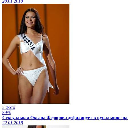
28.01.2018
3 фото
89%
Сексуальная Оксана Федорова дефилирует в купальнике на 
22.01.2018