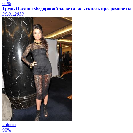
61%
Грудь Оксаны Федоровой засветилась сквозь прозрачное пл
30.01.2018
2 фото
90%