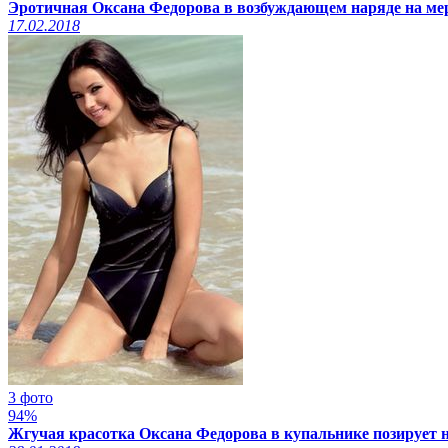
Эротичная Оксана Федорова в возбуждающем наряде на м
17.02.2018
3 фото
94%
Жгучая красотка Оксана Федорова в купальнике позирует 