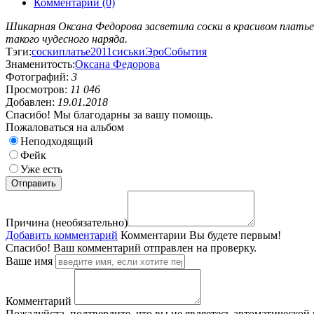
Комментарии (0)
Шикарная Оксана Федорова засветила соски в красивом платье 
такого чудесного наряда.
Тэги:
соски
платье
2011
сиськи
Эро
События
Знаменитость:
Оксана Федорова
Фотографий:
3
Просмотров:
11 046
Добавлен:
19.01.2018
Спасибо! Мы благодарны за вашу помощь.
Пожаловаться на альбом
Неподходящий
Фейк
Уже есть
Причина (необязательно)
Добавить комментарий
Комментарии
Вы будете первым!
Спасибо! Ваш комментарий отправлен на проверку.
Ваше имя
Комментарий
Пожалуйста, подтвердите, что вы не являетесь автоматической