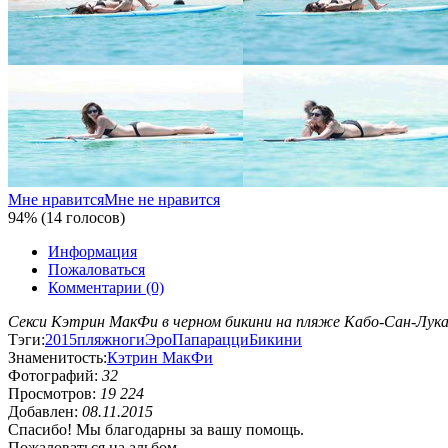
Мне нравится
Мне не нравится
94% (14 голосов)
Информация
Пожаловаться
Комментарии (0)
Секси Кэтрин МакФи в черном бикини на пляже Кабо-Сан-Лукас
Тэги:
2015
пляж
ноги
Эро
Папарацци
Бикини
Знаменитость:
Кэтрин МакФи
Фотографий:
32
Просмотров:
19 224
Добавлен:
08.11.2015
Спасибо! Мы благодарны за вашу помощь.
Пожаловаться на альбом