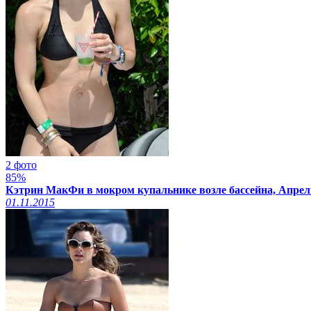
2 фото
85%
Кэтрин МакФи в мокром купальнике возле бассейна, Апрел
01.11.2015