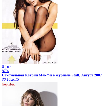
6 фото
87%
Сексуальная Кэтрин МакФи в журнале Stuff, Август 2007
30.10.2015