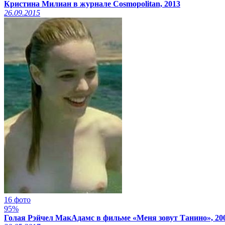
Кристина Милиан в журнале Cosmopolitan, 2013
26.09.2015
16 фото
95%
Голая Рэйчел МакАдамс в фильме «Меня зовут Танино», 20