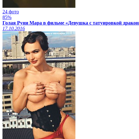
24 фото
85%
Голая Руни Мара в фильме «Девушка с татуировкой дракона
17.10.2016