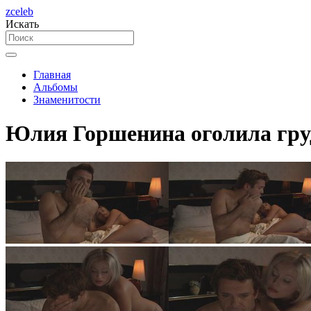
zceleb
Искать
Главная
Альбомы
Знаменитости
Юлия Горшенина оголила груд