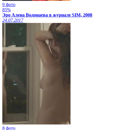
9 фото
85%
Эро Алена Водонаева в журнале SIM, 2008
24.07.2017
8 фото