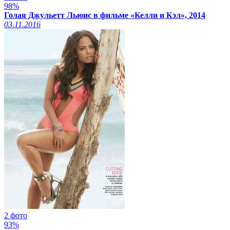
98%
Голая Джульетт Льюис в фильме «Келли и Кэл», 2014
03.11.2016
2 фото
93%