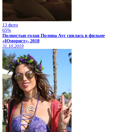
13 фото
65%
Полностью голая Полина Ауг снялась в фильме
«Юморист», 2018
31.10.2019