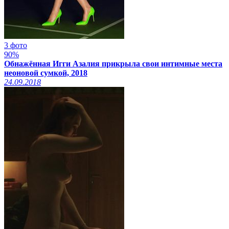
3 фото
90%
Обнажённая Игги Азалия прикрыла свои интимные места
неоновой сумкой, 2018
24.09.2018