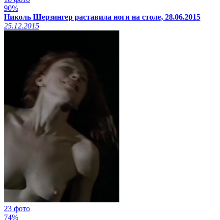
90%
Николь Шерзингер раставила ноги на столе, 28.06.2015
25.12.2015
23 фото
74%