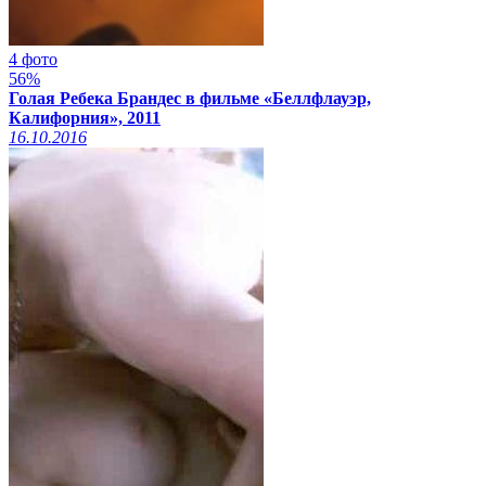
4 фото
56%
Голая Ребека Брандес в фильме «Беллфлауэр,
Калифорния», 2011
16.10.2016