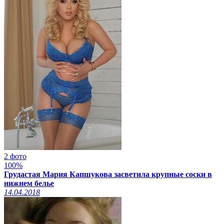
2 фото
100%
Грудастая Мария Капшукова засветила крупные соски в
нижнем белье
14.04.2018