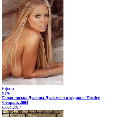
6 фото
91%
Голая писька Дженны Джеймсон в журнале Hustler,
Февраль 2004
07.04.2017