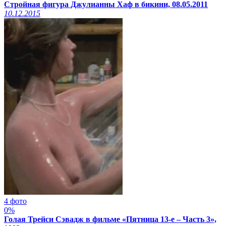
Стройная фигура Джулианны Хаф в бикини, 08.05.2011
10.12.2015
4 фото
0%
Голая Трейси Сэвадж в фильме «Пятница 13-е – Часть 3»,