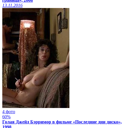
граница», 2008
13.11.2016
4 фото
60%
Голая Джейд Бэрримор в фильме «Последние дни диско»,
1998