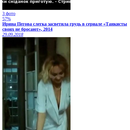
3 фото
57%
Ирина Пегова слегка засветила грудь в сериале «Танкисты
своих не бросают», 2014
29.09.2018