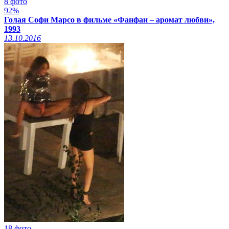
8 фото
92%
Голая Софи Марсо в фильме «Фанфан – аромат любви»,
1993
13.10.2016
18 фото