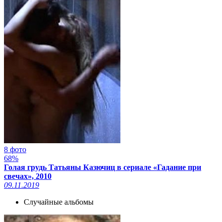
8 фото
68%
Голая грудь Татьяны Казючиц в сериале «Гадание при
свечах», 2010
09.11.2019
Случайные альбомы