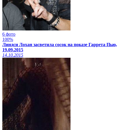
6 фото
100%
Линдси Лохан засветила сосок на показе Гаррета Пью,
19.09.2015
14.10.2015