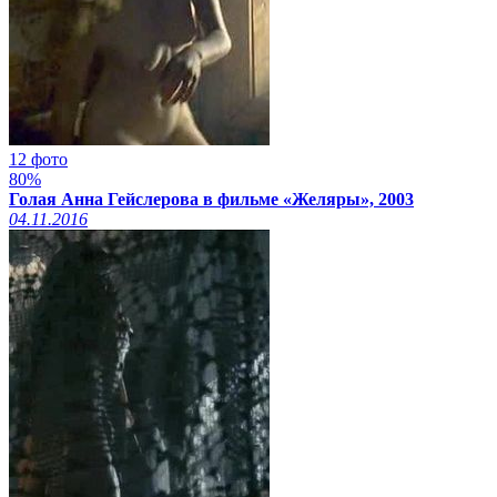
12 фото
80%
Голая Анна Гейслерова в фильме «Желяры», 2003
04.11.2016