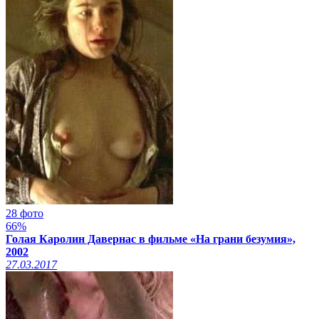
28 фото
66%
Голая Каролин Давернас в фильме «На грани безумия»,
2002
27.03.2017