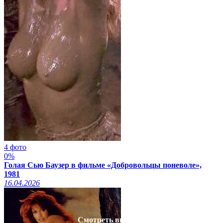
4 фото
0%
Голая Сью Баузер в фильме «Добровольцы поневоле»,
1981
16.04.2026
Смотреть видео на