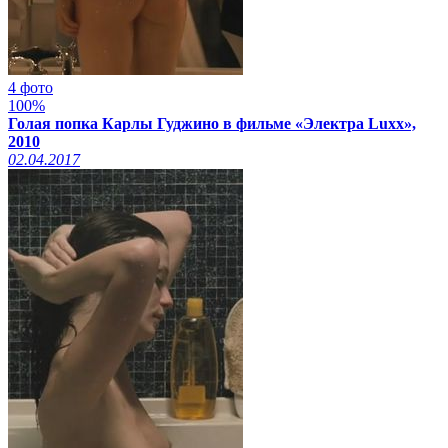
4 фото
100%
Голая попка Карлы Гуджино в фильме «Электра Luxx»,
2010
02.04.2017