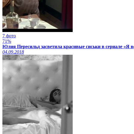
7 фото
71%
Юлия Пересильд засветила красивые сиськи в сериале «Я ве
04.09.2018