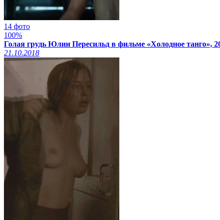
14 фото
100%
Голая грудь Юлии Пересильд в фильме «Холодное танго», 2
21.10.2018