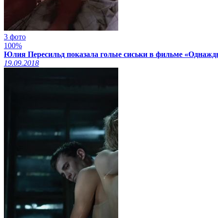
3 фото
100%
Юлия Пересильд показала голые сиськи в фильме «Однажды
19.09.2018