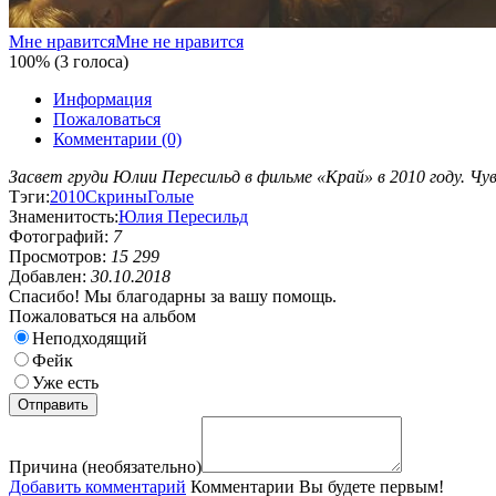
Мне нравится
Мне не нравится
100% (3 голоса)
Информация
Пожаловаться
Комментарии (0)
Засвет груди Юлии Пересильд в фильме «Край» в 2010 году. Чу
Тэги:
2010
Скрины
Голые
Знаменитость:
Юлия Пересильд
Фотографий:
7
Просмотров:
15 299
Добавлен:
30.10.2018
Спасибо! Мы благодарны за вашу помощь.
Пожаловаться на альбом
Неподходящий
Фейк
Уже есть
Причина (необязательно)
Добавить комментарий
Комментарии
Вы будете первым!