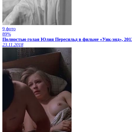
9 фото
89%
Полностью голая Юлия Пересильд в фильме «Уик-энд», 201
23.11.2018