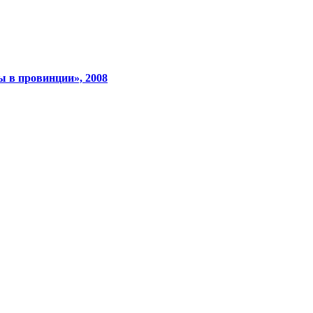
xcadr.online
 в провинции», 2008