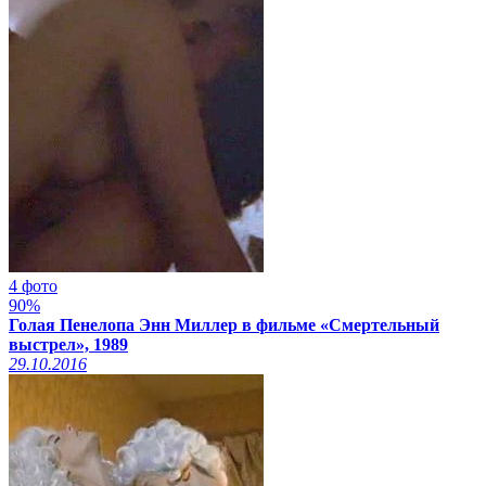
4 фото
90%
Голая Пенелопа Энн Миллер в фильме «Смертельный
выстрел», 1989
29.10.2016