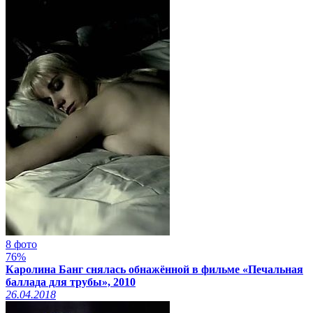
8 фото
76%
Каролина Банг снялась обнажённой в фильме «Печальная
баллада для трубы», 2010
26.04.2018