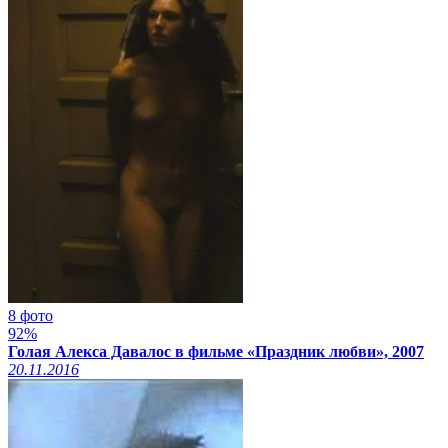
8 фото
92%
Голая Алекса Давалос в фильме «Праздник любви», 2007
20.11.2016