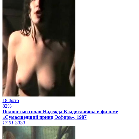
18 фото
82%
Полностью голая Надежда Владиславова в фильме
«Сумасшедший принц Эсфирь», 1987
17.01.2020