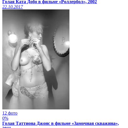
Голая Ката Добо в фильме «Роллербол», 2002
22.10.2017
12 фото
0%
Голая Таттиона Джонс в фильме «Замочная скважина»,