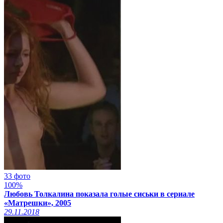
33 фото
100%
Любовь Толкалина показала голые сиськи в сериале
«Матрешки», 2005
29.11.2018