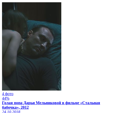
4 фото
44%
Голая попа Дарьи Мельниковой в фильме «Стальная
бабочка», 2012
24.10.2018