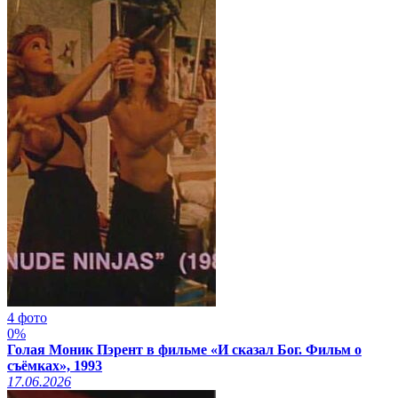
4 фото
0%
Голая Моник Пэрент в фильме «И сказал Бог. Фильм о
съёмках», 1993
17.06.2026