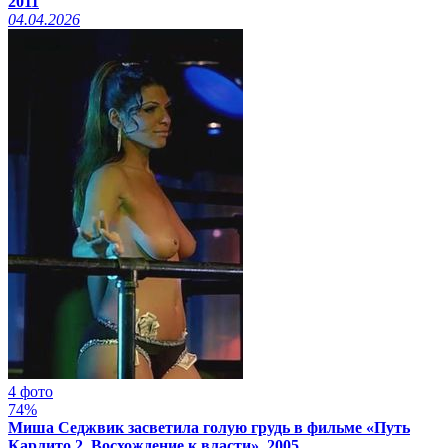
2011
04.04.2026
4 фото
74%
Миша Седжвик засветила голую грудь в фильме «Путь
Карлито 2. Восхождение к власти», 2005