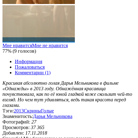
Мне нравится
Мне не нравится
77% (9 голосов)
Информация
Пожаловаться
Комментарии (1)
Красивая абсолютно голая Дарья Мельникова в фильме
«Однажды» в 2013 году. Обнажённая красавица
почувствовала, как по её юной гладкой коже скользит чей-то
взгляд. Но чем тут удивляться, ведь такая красота перед
глазами.
Тэги:
2013
Скрины
Голые
Знаменитость:
Дарья Мельникова
Фотографий:
27
Просмотров:
37 365
Добавлен:
17.11.2018