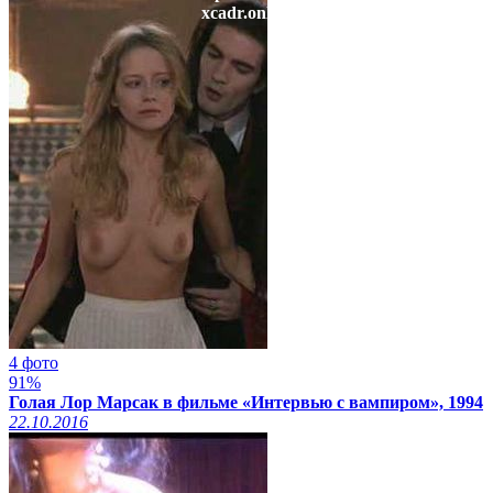
xcadr.online
4 фото
91%
Голая Лор Марсак в фильме «Интервью с вампиром», 1994
22.10.2016