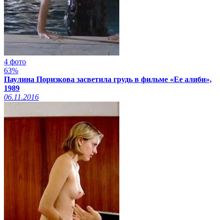
4 фото
63%
Паулина Поризкова засветила грудь в фильме «Ее алиби»,
1989
06.11.2016