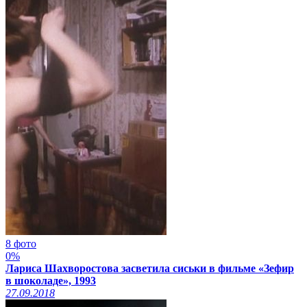
8 фото
0%
Лариса Шахворостова засветила сиськи в фильме «Зефир
в шоколаде», 1993
27.09.2018