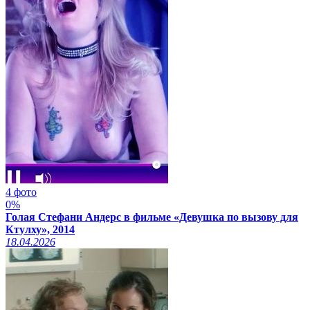
4 фото
0%
Голая Стефани Андерс в фильме «Девушка по вызову для
Ктулху», 2014
18.04.2026