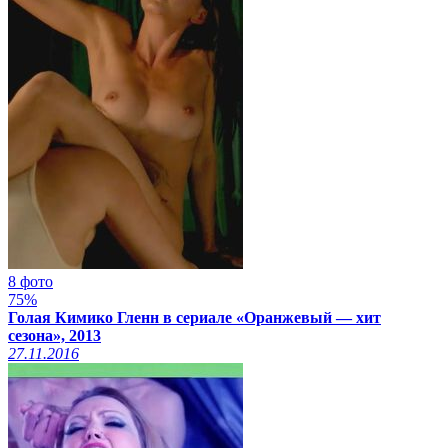
8 фото
75%
Голая Кимико Гленн в сериале «Оранжевый — хит
сезона», 2013
27.11.2016