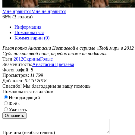
Мне нравится
Мне не нравится
66% (3 голоса)
Информация
Пожаловаться
Комментарии (0)
Голая попка Анастасии Цветаевой в сериале «Твой мир» в 2012 
Судя по красивой попе, передок тоже не подкачал.
Тэги:
2012
Скрины
Голые
Знаменитость:
Анастасия Цветаева
Фотографий:
8
Просмотров:
11 799
Добавлен:
02.10.2018
Спасибо! Мы благодарны за вашу помощь.
Пожаловаться на альбом
Неподходящий
Фейк
Уже есть
Причина (необязательно)