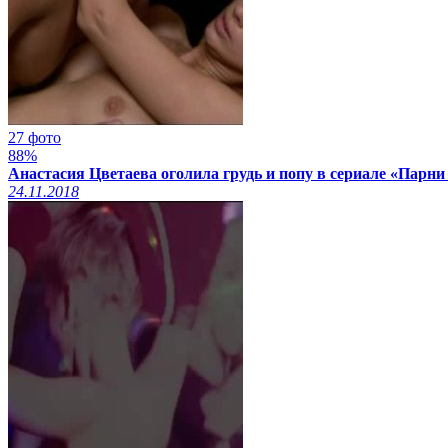
27 фото
88%
Анастасия Цветаева оголила грудь и попу в сериале «Парни 
24.11.2018