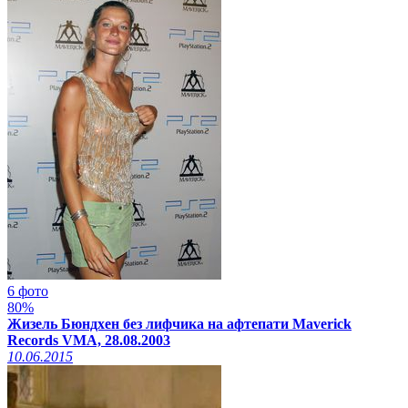
6 фото
80%
Жизель Бюндхен без лифчика на афтепати Maverick
Records VMA, 28.08.2003
10.06.2015