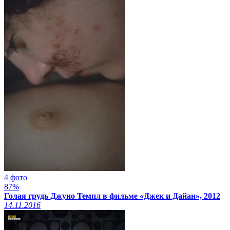
4 фото
87%
Голая грудь Джуно Темпл в фильме «Джек и Дайан», 2012
14.11.2016