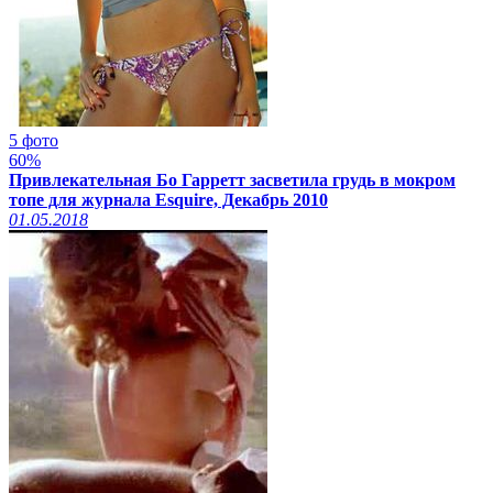
5 фото
60%
Привлекательная Бо Гарретт засветила грудь в мокром
топе для журнала Esquire, Декабрь 2010
01.05.2018