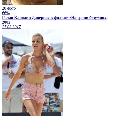
28 фото
66%
Голая Каролин Давернас в фильме «На грани безумия»,
2002
27.03.2017