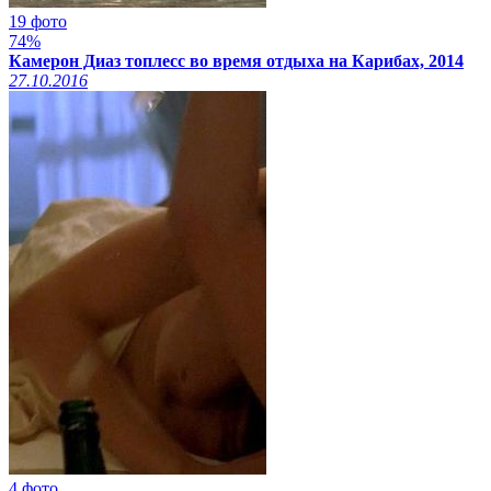
19 фото
74%
Камерон Диаз топлесс во время отдыха на Карибах, 2014
27.10.2016
4 фото