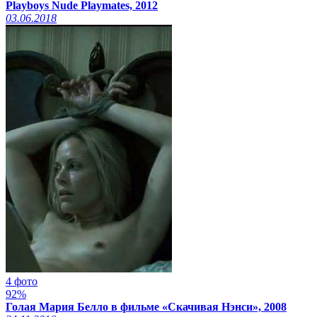
Playboys Nude Playmates, 2012
03.06.2018
4 фото
92%
Голая Мария Белло в фильме «Скачивая Нэнси», 2008