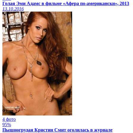
Голая Эми Адамс в фильме «Афера по-американски», 2013
13.10.2016
4 фото
95%
Пышногрудая Кристин Смит оголилась в журнале