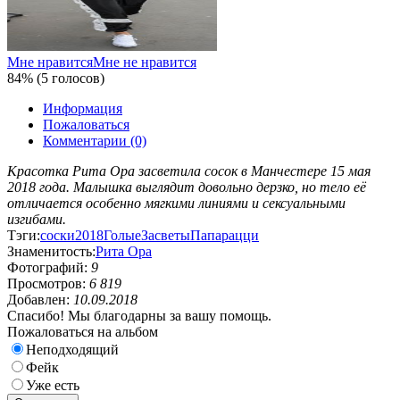
Мне нравится
Мне не нравится
84% (5 голосов)
Информация
Пожаловаться
Комментарии (0)
Красотка Рита Ора засветила сосок в Манчестере 15 мая
2018 года. Малышка выглядит довольно дерзко, но тело её
отличается особенно мягкими линиями и сексуальными
изгибами.
Тэги:
соски
2018
Голые
Засветы
Папарацци
Знаменитость:
Рита Ора
Фотографий:
9
Просмотров:
6 819
Добавлен:
10.09.2018
Спасибо! Мы благодарны за вашу помощь.
Пожаловаться на альбом
Неподходящий
Фейк
Уже есть