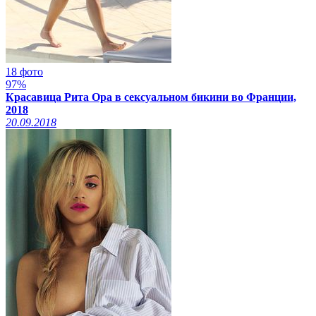
18 фото
97%
Красавица Рита Ора в сексуальном бикини во Франции,
2018
20.09.2018