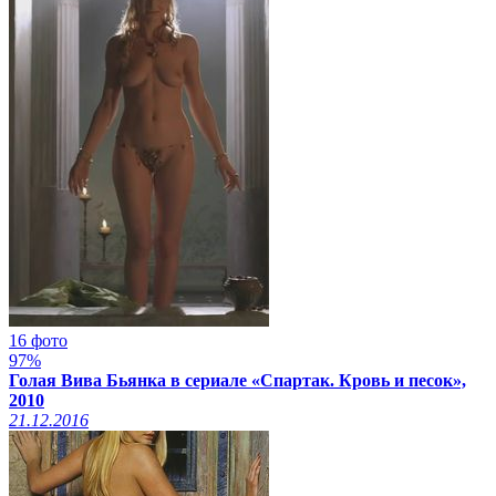
16 фото
97%
Голая Вива Бьянка в сериале «Спартак. Кровь и песок»,
2010
21.12.2016