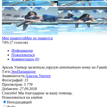
Мне нравится
Мне не нравится
74% (7 голосов)
Информация
Пожаловаться
Комментарии (0)
Ариэль Уинтер засветила упругую аппетитную попку на Гавайя
Тэги:
Эро
Папарацци
Знаменитость:
Ариэль Уинтер
Фотографий:
15
Просмотров:
5 778
Добавлен:
27.09.2018
Спасибо! Мы благодарны за вашу помощь.
Пожаловаться на альбом
Неподходящий
Фейк