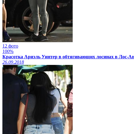
12 фото
100%
Красотка Ариэль Уинтер в обтягивающих лосинах в Лос-Анд
26.09.2018