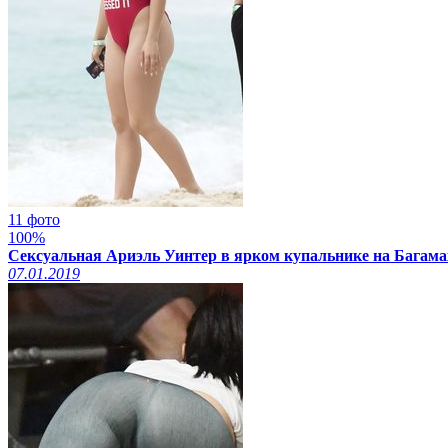
11 фото
100%
Сексуальная Ариэль Уинтер в ярком купальнике на Багамах
07.01.2019