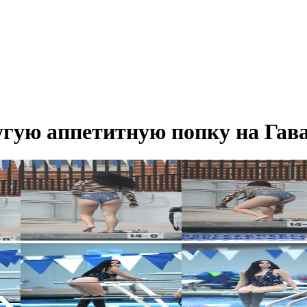
угую аппетитную попку на Гав