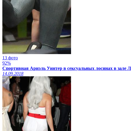
13 фото
92%
Спортивная Ариэль Уинтер в сексуальных лосинах в зале Ло
14.09.2018