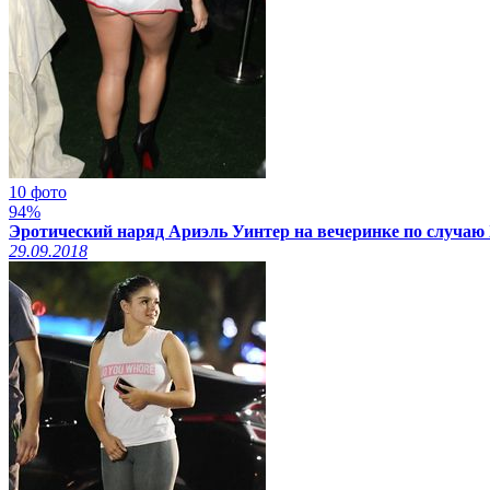
10 фото
94%
Эротический наряд Ариэль Уинтер на вечеринке по случаю Х
29.09.2018