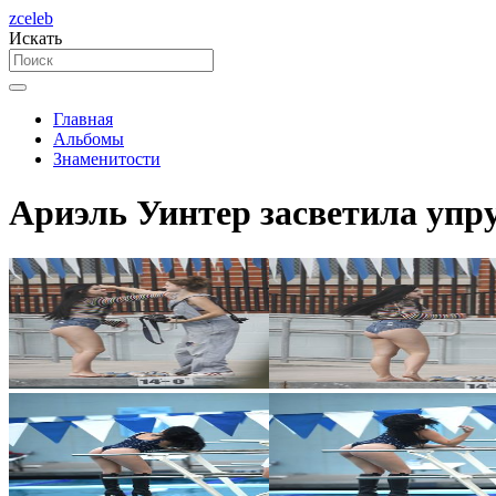
zceleb
Искать
Главная
Альбомы
Знаменитости
Ариэль Уинтер засветила упр