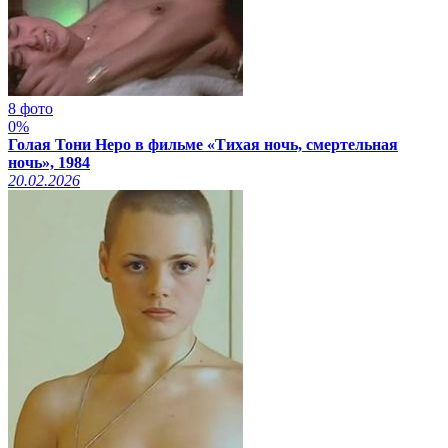
8 фото
0%
Голая Тони Неро в фильме «Тихая ночь, смертельная
ночь», 1984
20.02.2026