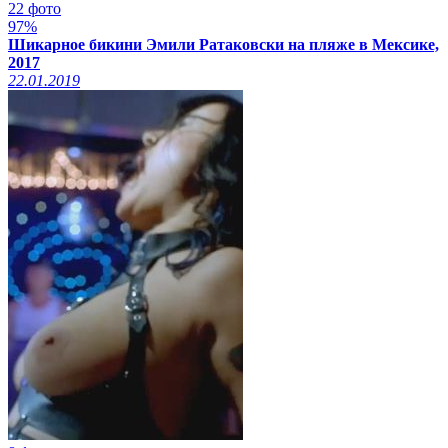
22 фото
97%
Шикарное бикини Эмили Ратаковски на пляже в Мексике,
2017
22.01.2019