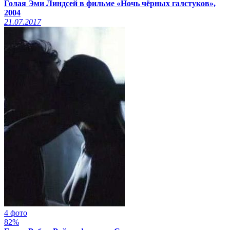
Голая Эми Линдсей в фильме «Ночь чёрных галстуков»,
2004
21.07.2017
4 фото
82%