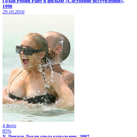
Голая Робин Райт в фильме «Состояние исступления»,
1990
29.10.2016
4 фото
85%
У Линдси Лохан сполз купальник, 2007