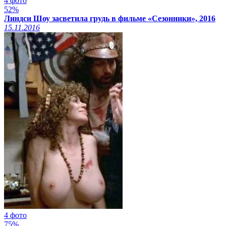
4 фото
52%
Линдси Шоу засветила грудь в фильме «Сезонники», 2016
15.11.2016
4 фото
75%