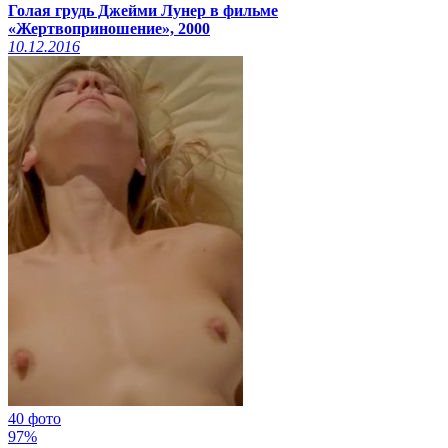
Голая грудь Джейми Лунер в фильме
«Жертвоприношение», 2000
10.12.2016
40 фото
97%