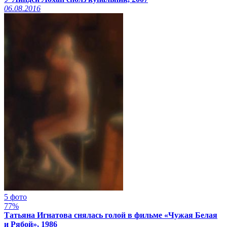
06.08.2016
5 фото
77%
Татьяна Игнатова снялась голой в фильме «Чужая Белая
и Рябой», 1986