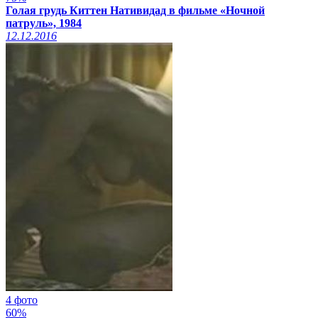
Голая грудь Киттен Нативидад в фильме «Ночной
патруль», 1984
12.12.2016
4 фото
60%