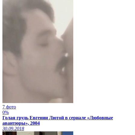
7 фото
0%
Голая грудь Евгении Лютой в сериале «Любовные
авантюры», 2004
30.09.2018