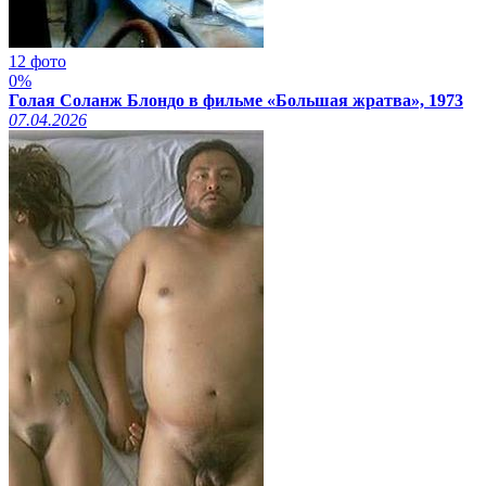
12 фото
0%
Голая Соланж Блондо в фильме «Большая жратва», 1973
07.04.2026