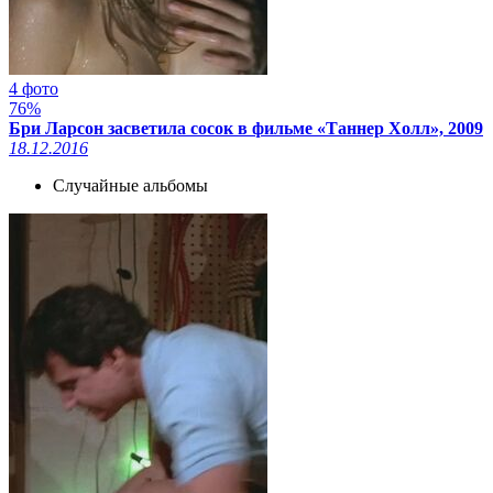
4 фото
76%
Бри Ларсон засветила сосок в фильме «Таннер Холл», 2009
18.12.2016
Случайные альбомы