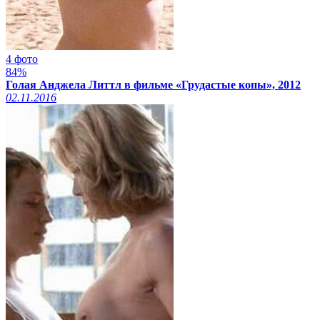
4 фото
84%
Голая Анджела Литтл в фильме «Грудастые копы», 2012
02.11.2016