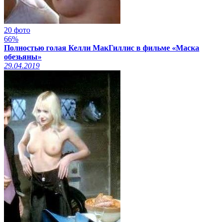
20 фото
66%
Полностью голая Келли МакГиллис в фильме «Маска
обезьяны»
29.04.2019