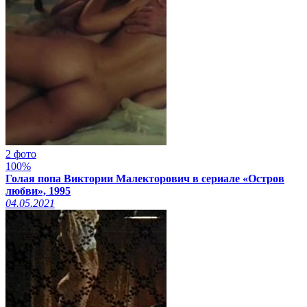
2 фото
100%
Голая попа Виктории Малекторович в сериале «Остров
любви», 1995
04.05.2021