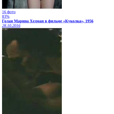
16 фото
83%
Голая Марина Хедман в фильме «Куколка», 1956
28.10.2016