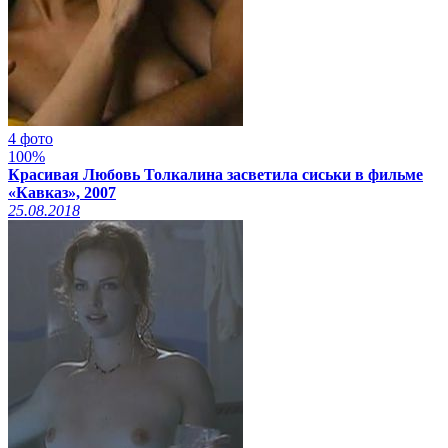
4 фото
100%
Красивая Любовь Толкалина засветила сиськи в фильме
«Кавказ», 2007
25.08.2018