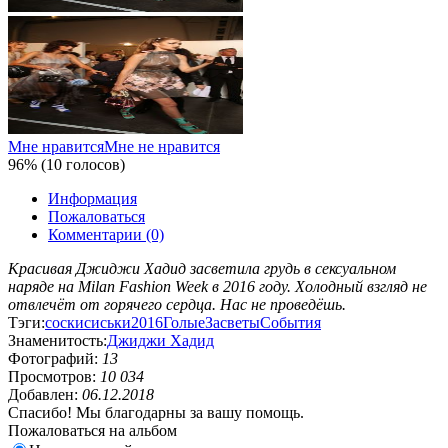
Мне нравится
Мне не нравится
96% (10 голосов)
Информация
Пожаловаться
Комментарии (0)
Красивая Джиджи Хадид засветила грудь в сексуальном
наряде на Milan Fashion Week в 2016 году. Холодный взгляд не
отвлечёт от горячего сердца. Нас не проведёшь.
Тэги:
соски
сиськи
2016
Голые
Засветы
События
Знаменитость:
Джиджи Хадид
Фотографий:
13
Просмотров:
10 034
Добавлен:
06.12.2018
Спасибо! Мы благодарны за вашу помощь.
Пожаловаться на альбом