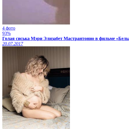
4 фото
93%
Голая сиська Мэри Элизабет Мастрантонио в фильме «Белые
20.07.2017