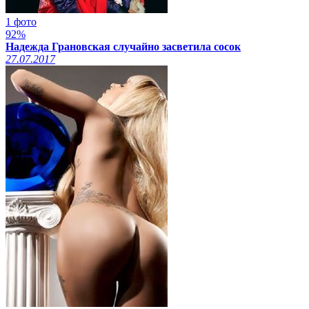
1 фото
92%
Надежда Грановская случайно засветила сосок
27.07.2017