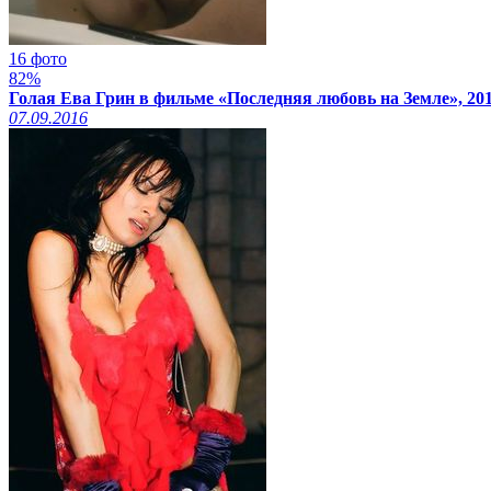
16 фото
82%
Голая Ева Грин в фильме «Последняя любовь на Земле», 20
07.09.2016