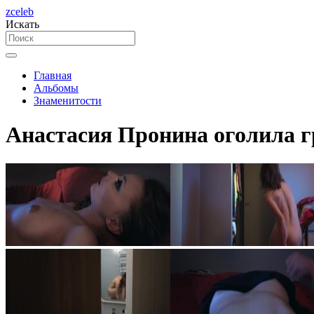
zceleb
Искать
Главная
Альбомы
Знаменитости
Анастасия Пронина оголила гр