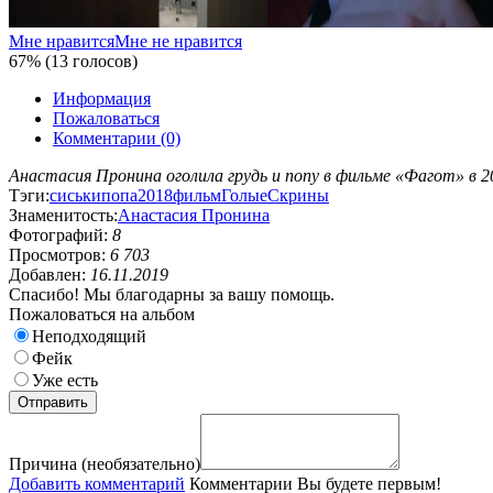
Мне нравится
Мне не нравится
67% (13 голосов)
Информация
Пожаловаться
Комментарии (0)
Анастасия Пронина оголила грудь и попу в фильме «Фагот» в 20
Тэги:
сиськи
попа
2018
фильм
Голые
Скрины
Знаменитость:
Анастасия Пронина
Фотографий:
8
Просмотров:
6 703
Добавлен:
16.11.2019
Спасибо! Мы благодарны за вашу помощь.
Пожаловаться на альбом
Неподходящий
Фейк
Уже есть
Причина (необязательно)
Добавить комментарий
Комментарии
Вы будете первым!