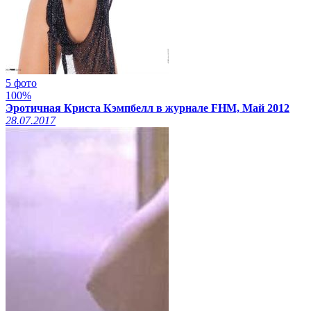
5 фото
100%
Эротичная Криста Кэмпбелл в журнале FHM, Май 2012
28.07.2017