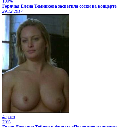
100%
Горячая Елена Темникова засветила соски на концерте
29.12.2017
4 фото
70%
Голая Джоанна Тейлор в фильме «После апокалипсиса»,