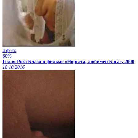
4 фото
60%
Голая Роза Блази в фильме «Норьега, любимец Бога», 2000
18.10.2016