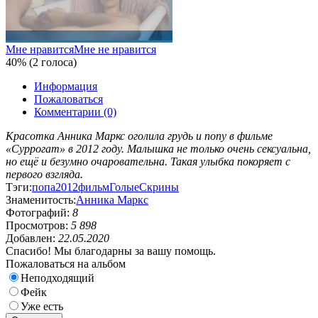
Мне нравится
Мне не нравится
40% (2 голоса)
Информация
Пожаловаться
Комментарии (0)
Красотка Анника Маркс оголила грудь и попу в фильме
«Суррогат» в 2012 году. Малышка не только очень сексуальна,
но ещё и безумно очаровательна. Такая улыбка покоряет с
первого взгляда.
Тэги:
попа
2012
фильм
Голые
Скрины
Знаменитость:
Анника Маркс
Фотографий:
8
Просмотров:
5 898
Добавлен:
22.05.2020
Спасибо! Мы благодарны за вашу помощь.
Пожаловаться на альбом
Неподходящий
Фейк
Уже есть