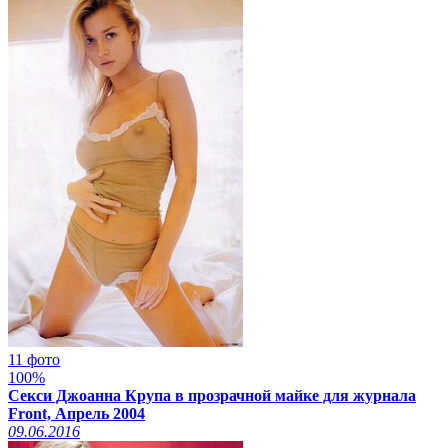
11 фото
100%
Секси Джоанна Крупа в прозрачной майке для журнала
Front, Апрель 2004
09.06.2016