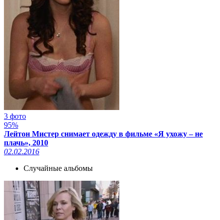
3 фото
95%
Лейтон Мистер снимает одежду в фильме «Я ухожу – не
плачь», 2010
02.02.2016
Случайные альбомы