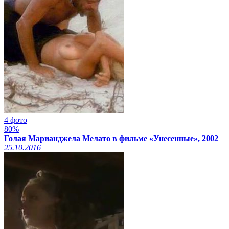
4 фото
80%
Голая Марианджела Мелато в фильме «Унесенные», 2002
25.10.2016