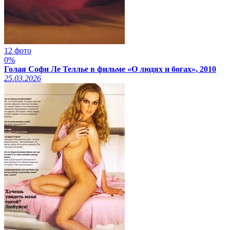
12 фото
0%
Голая Софи Ле Теллье в фильме «О людях и богах», 2010
25.03.2026