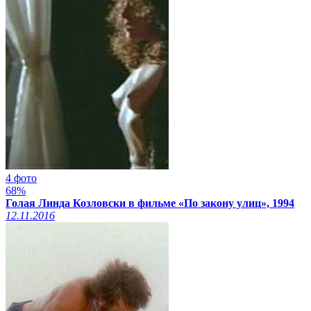
4 фото
68%
Голая Линда Козловски в фильме «По закону улиц», 1994
12.11.2016