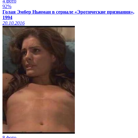
4 фото
92%
Голая Эмбер Ньюман в сериале «Эротические признания»,
1994
20.10.2016
8 фото