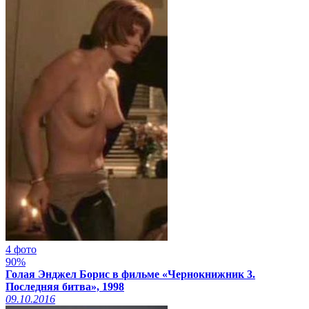
4 фото
Смотреть видео на
90%
xcadr.online
Голая Энджел Борис в фильме «Чернокнижник 3.
Последняя битва», 1998
09.10.2016