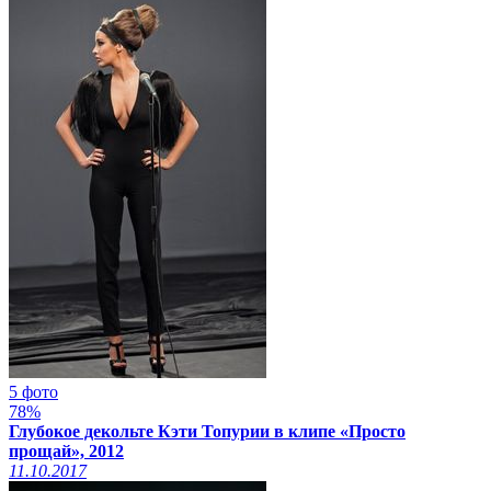
5 фото
78%
Глубокое декольте Кэти Топурии в клипе «Просто
прощай», 2012
11.10.2017