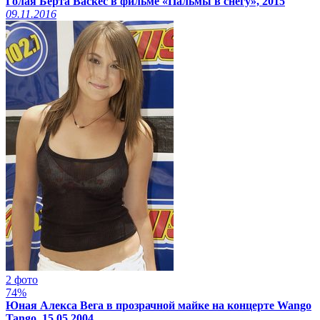
Голая Берта Васкес в фильме «Пальмы в снегу», 2015
09.11.2016
2 фото
74%
Юная Алекса Вега в прозрачной майке на концерте Wango
Tango, 15.05.2004