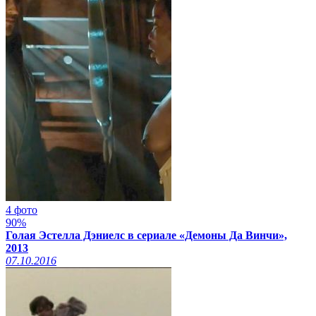
4 фото
90%
Голая Эстелла Дэниелс в сериале «Демоны Да Винчи»,
2013
07.10.2016