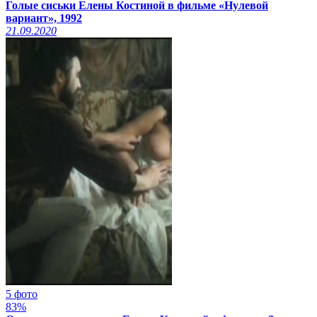
Голые сиськи Елены Костиной в фильме «Нулевой
вариант», 1992
21.09.2020
5 фото
83%