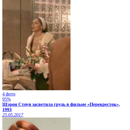
4 фото
95%
Шэрон Стоун засветила грудь в фильме «Перекресток»,
1993
25.05.2017