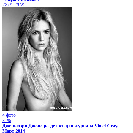
22.01.2018
4 фото
81%
Дженьюэри Джонс разделась для журнала Violet Gray,
Март 2014