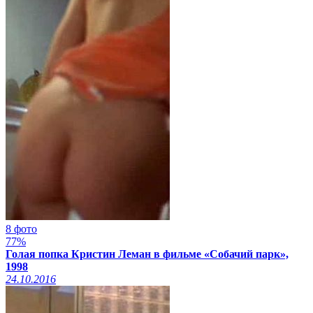
8 фото
77%
Голая попка Кристин Леман в фильме «Собачий парк»,
1998
24.10.2016