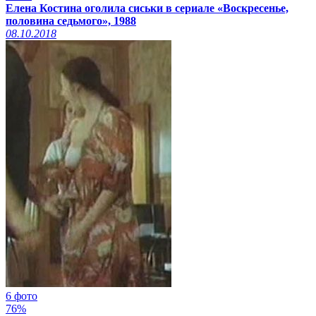
Елена Костина оголила сиськи в сериале «Воскресенье,
половина седьмого», 1988
08.10.2018
6 фото
76%