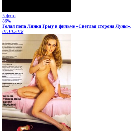
5 фото
86%
Голая попа Лянки Грыу в фильме «Светлая сторона Луны»,
01.10.2018