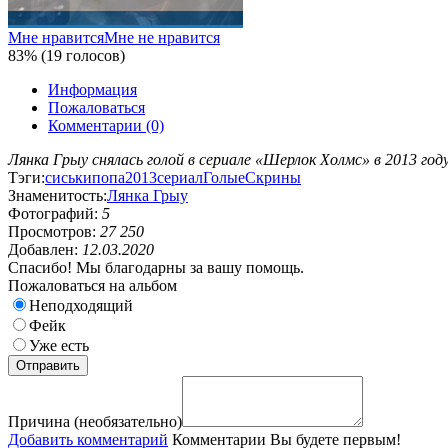
Мне нравится
Мне не нравится
83% (19 голосов)
Информация
Пожаловаться
Комментарии (0)
Лянка Грыу снялась голой в сериале «Шерлок Холмс» в 2013 го
Тэги:
сиськи
попа
2013
сериал
Голые
Скрины
Знаменитость:
Лянка Грыу
Фотографий:
5
Просмотров:
27 250
Добавлен:
12.03.2020
Спасибо! Мы благодарны за вашу помощь.
Пожаловаться на альбом
Неподходящий
Фейк
Уже есть
Причина (необязательно)
Добавить комментарий
Комментарии
Вы будете первым!