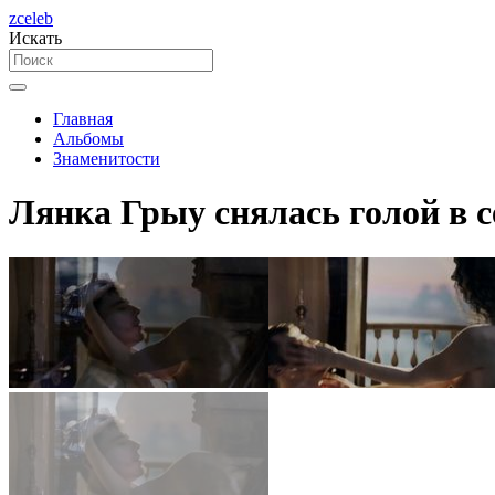
zceleb
Искать
Главная
Альбомы
Знаменитости
Лянка Грыу снялась голой в 