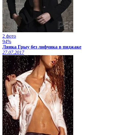
2 фото
94%
Лянка Грыу без лифчика в пиджаке
27.07.2017