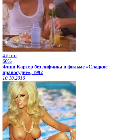
4 фото
60%
Финн Картер без лифчика в фильме «Сладкое
правосудие», 1992
10.10.2016