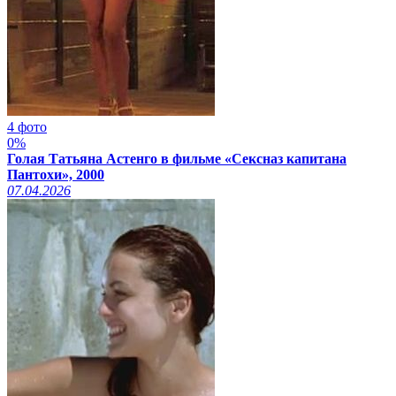
4 фото
0%
Голая Татьяна Астенго в фильме «Сексназ капитана
Пантохи», 2000
07.04.2026