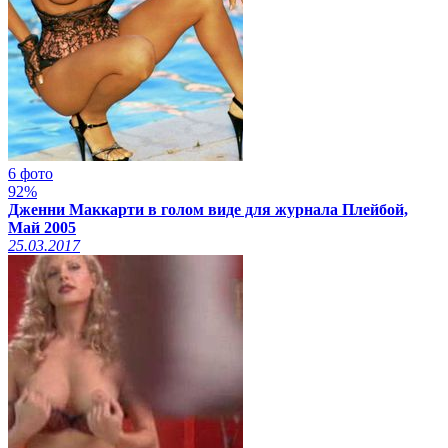
6 фото
92%
Дженни Маккарти в голом виде для журнала Плейбой,
Май 2005
25.03.2017