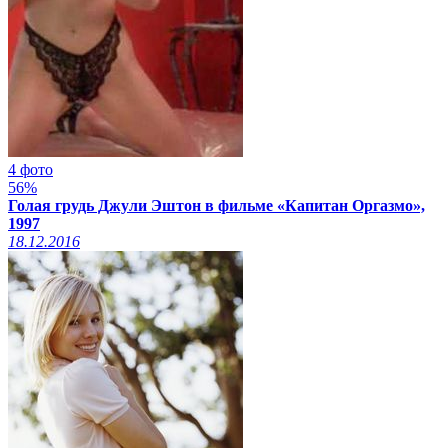
4 фото
56%
Голая грудь Джули Эштон в фильме «Капитан Оргазмо»,
1997
18.12.2016