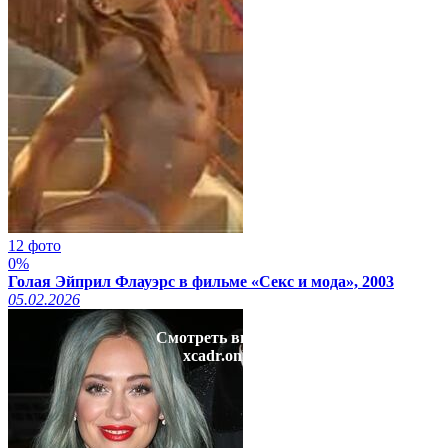
12 фото
0%
Голая Эйприл Флауэрс в фильме «Секс и мода», 2003
05.02.2026
Смотреть видео на
xcadr.online