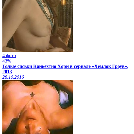
4 фото
43%
Голые сиськи Каньехтио Хорн в сериале «Хемлок Гроув»,
2013
28.10.2016