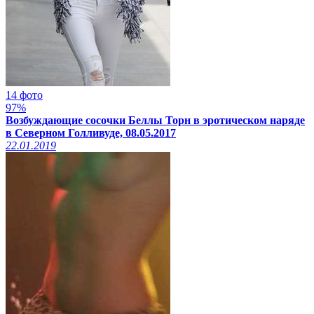
14 фото
97%
Возбуждающие сосочки Беллы Торн в эротическом наряде
в Северном Голливуде, 08.05.2017
22.01.2019