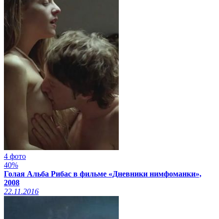
4 фото
40%
Голая Альба Рибас в фильме «Дневники нимфоманки»,
2008
22.11.2016