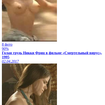
8 фото
90%
Голая грудь Никки Фриц в фильме «Смертельный вирус»,
1995
02.04.2017