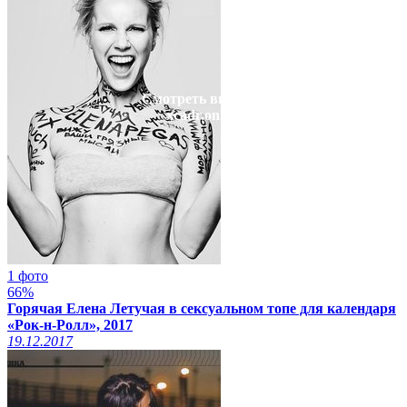
Смотреть видео на
xcadr.online
1 фото
66%
Горячая Елена Летучая в сексуальном топе для календаря
«Рок-н-Ролл», 2017
19.12.2017