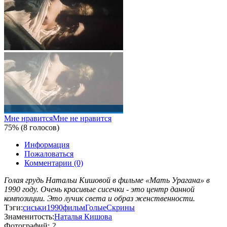
Мне нравится
Мне не нравится
75% (8 голосов)
Информация
Пожаловаться
Комментарии (0)
Голая грудь Натальи Кишовой в фильме «Мать Урагана» в
1990 году. Очень красивые сисечки - это центр данной
композиции. Это лучик света и образ женственности.
Тэги:
сиськи
1990
фильм
Голые
Скрины
Знаменитость:
Наталья Кишова
Фотографий:
2