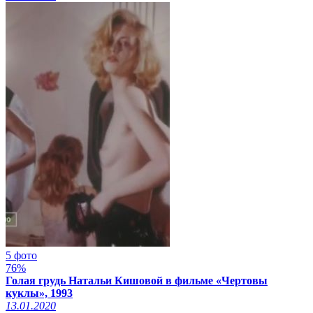
5 фото
76%
Голая грудь Натальи Кишовой в фильме «Чертовы
куклы», 1993
13.01.2020