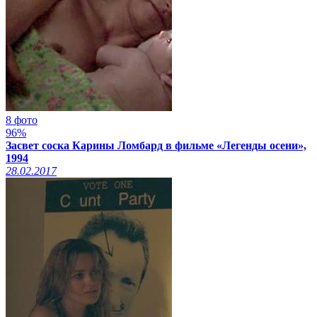
8 фото
96%
Засвет соска Карины Ломбард в фильме «Легенды осени»,
1994
28.02.2017