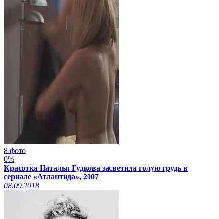
8 фото
0%
Красотка Наталья Гудкова засветила голую грудь в
сериале «Атлантида», 2007
08.09.2018