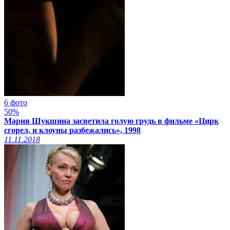
6 фото
50%
Мария Шукшина засветила голую грудь в фильме «Цирк
сгорел, и клоуны разбежались», 1998
11.11.2018