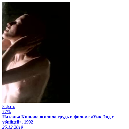
8 фото
77%
Наталья Кишова оголила грудь в фильме «Уик Энд с
убийцей», 1992
25.12.2019