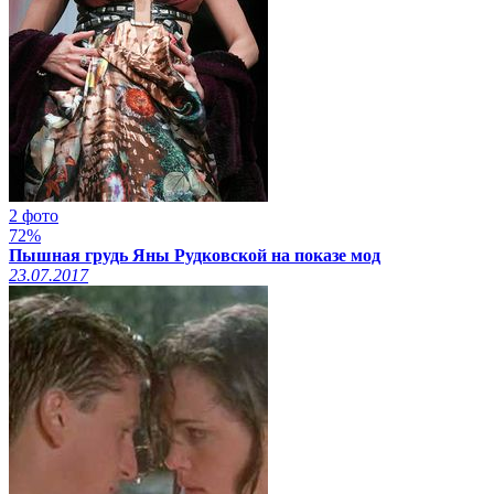
2 фото
72%
Пышная грудь Яны Рудковской на показе мод
23.07.2017