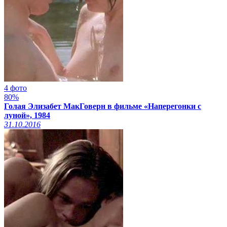
4 фото
80%
Голая Элизабет МакГоверн в фильме «Наперегонки с
луной», 1984
31.10.2016