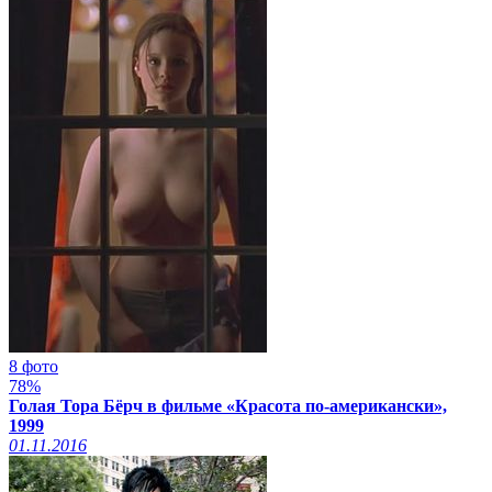
8 фото
78%
Голая Тора Бёрч в фильме «Красота по-американски»,
1999
01.11.2016