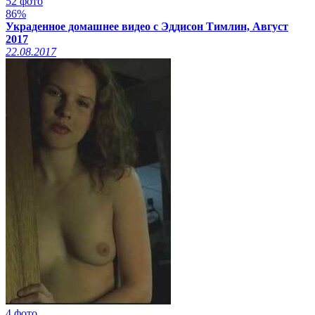
52 фото
86%
Украденное домашнее видео с Эддисон Тимлин, Август
2017
22.08.2017
4 фото