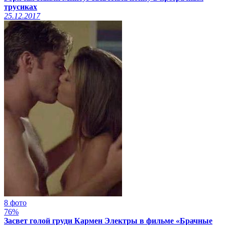
трусиках
25.12.2017
8 фото
76%
Засвет голой груди Кармен Электры в фильме «Брачные