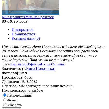
Мне нравится
Мне не нравится
80% (6 голосов)
Информация
Пожаловаться
Комментарии (0)
Полностью голая Нина Подольская в фильме «Близкий враг» в
2010 году. Обнажённая девушка поспешно собирает свои
вещи и не желает задерживаться в тёплой кроватке со
своим дружком. Что же он не так сделал?
Тэги:
сиськи
2010
фильм
Голые
Скрины
Знаменитость:
Нина Подольская
Фотографий:
8
Просмотров:
4 737
Добавлен:
10.11.2019
Спасибо! Мы благодарны за вашу помощь.
Пожаловаться на альбом
Неподходящий
Фейк
Уже есть