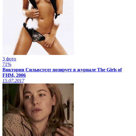
3 фото
71%
Виктория Сильвстедт позирует в журнале The Girls of
FHM, 2006
15.07.2017