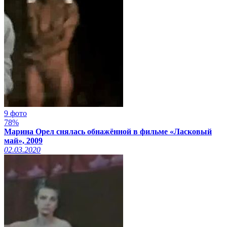
9 фото
78%
Марина Орел снялась обнажённой в фильме «Ласковый
май», 2009
02.03.2020