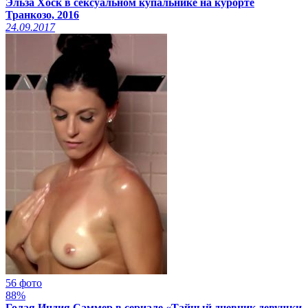
Эльза Хоск в сексуальном купальнике на курорте
Транкозо, 2016
24.09.2017
56 фото
88%
Голая Индия Саммер в сериале «Тайный дневник девушки