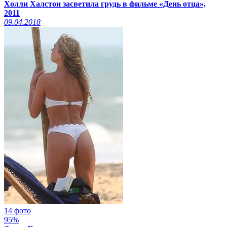
Холли Халстон засветила грудь в фильме «День отца»,
2011
09.04.2018
14 фото
95%