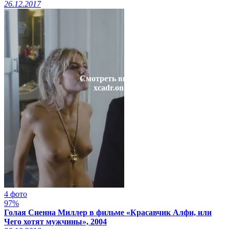
26.12.2017
Смотреть видео на
xcadr.online
4 фото
97%
Голая Сиенна Миллер в фильме «Красавчик Алфи, или
Чего хотят мужчины», 2004