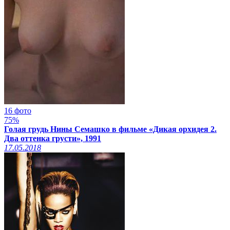
16 фото
75%
Голая грудь Нины Семашко в фильме «Дикая орхидея 2.
Два оттенка грусти», 1991
17.05.2018