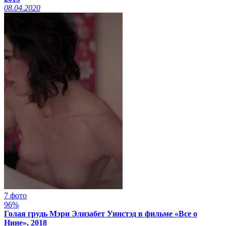
08.04.2020
7 фото
96%
Голая грудь Мэри Элизабет Уинстэд в фильме «Все о
Нине», 2018