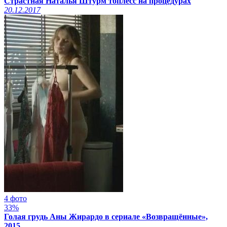
Страстная Наталья Штурм топлесс на процедурах
20.12.2017
4 фото
33%
Голая грудь Аны Жирардо в сериале «Возвращённые»,
2015