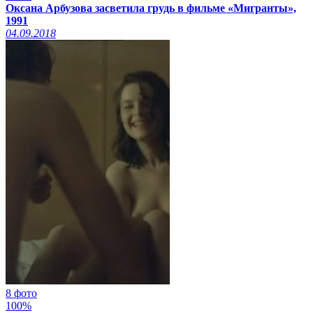
Оксана Арбузова засветила грудь в фильме «Мигранты»,
1991
04.09.2018
8 фото
100%