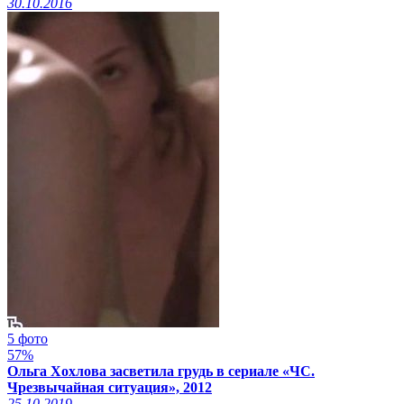
30.10.2016
5 фото
57%
Ольга Хохлова засветила грудь в сериале «ЧС.
Чрезвычайная ситуация», 2012
25.10.2019