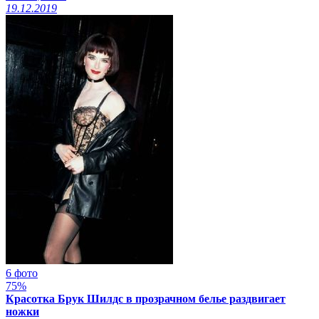
19.12.2019
6 фото
75%
Красотка Брук Шилдс в прозрачном белье раздвигает
ножки