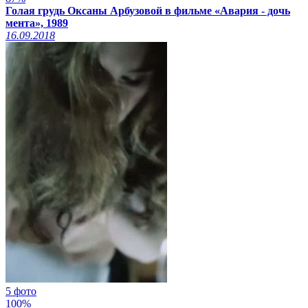
Голая грудь Оксаны Арбузовой в фильме «Авария - дочь
мента», 1989
16.09.2018
5 фото
100%