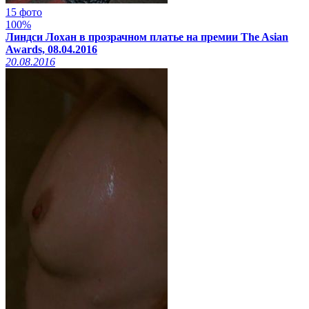
15 фото
100%
Линдси Лохан в прозрачном платье на премии The Asian
Awards, 08.04.2016
20.08.2016