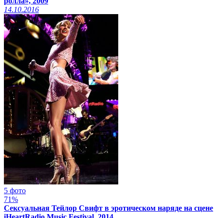
ролла», 2009
14.10.2016
5 фото
71%
Сексуальная Тейлор Свифт в эротическом наряде на сцене
iHeartRadio Music Festival, 2014