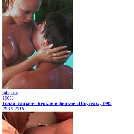
64 фото
100%
Голая Элизабет Беркли в фильме «Шоугелз», 1995
29.10.2016