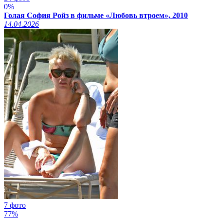
0%
Голая София Ройз в фильме «Любовь втроем», 2010
14.04.2026
7 фото
77%