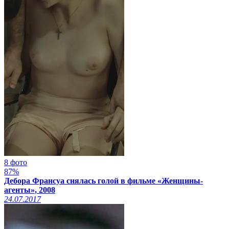
8 фото
87%
Дебора Франсуа снялась голой в фильме «Женщины-
агенты», 2008
24.07.2017