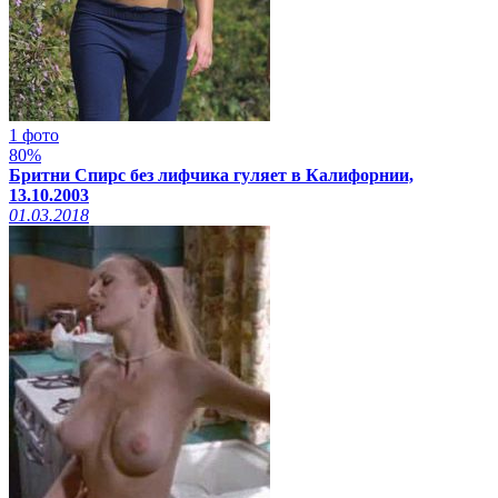
1 фото
80%
Бритни Спирс без лифчика гуляет в Калифорнии,
13.10.2003
01.03.2018