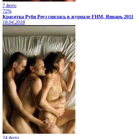
7 фото
72%
Красотка Руби Роуз снялась в журнале FHM, Январь 2011
18.04.2018
24 фото