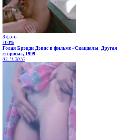
8 фото
100%
Голая Брэнди Дэвис в фильме «Скандалы. Другая
сторона», 1999
03.11.2016