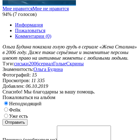
Мне нравится
Мне не нравится
94% (7 голосов)
Информация
Пожаловаться
Комментарии (0)
Ольга Будина показала голую грудь в сериале «Жена Сталина»
в 2006 году. Даже такие серьёзные и знаменитые персоны
имеют право на интимные моменты с любимыми людьми.
Тэги:
сиськи
2006
сериал
Голые
Скрины
Знаменитость:
Ольга Будина
Фотографий:
15
Просмотров:
11 335
Добавлен:
06.10.2019
Спасибо! Мы благодарны за вашу помощь.
Пожаловаться на альбом
Неподходящий
Фейк
Уже есть
Причина (необязательно)