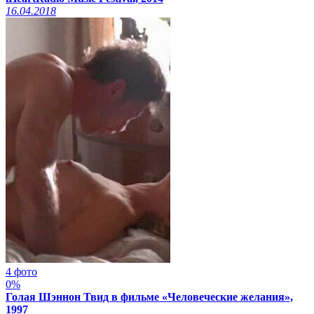
16.04.2018
4 фото
0%
Голая Шэннон Твид в фильме «Человеческие желания»,
1997