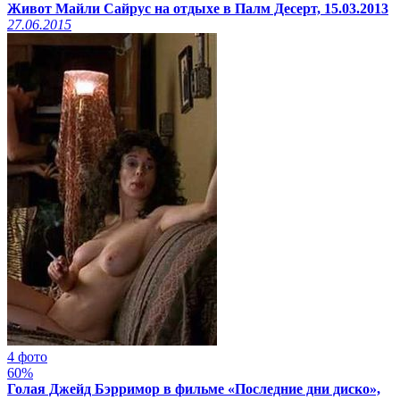
Живот Майли Сайрус на отдыхе в Палм Десерт, 15.03.2013
27.06.2015
4 фото
60%
Голая Джейд Бэрримор в фильме «Последние дни диско»,