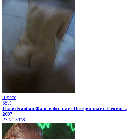
8 фото
55%
Голая Бинбин Фань в фильме «Потерянные в Пекине»,
2007
23.05.2018