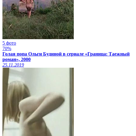
5 фото
70%
Голая попа Ольги Будиной в сериале «Граница: Таежный
роман», 2000
25.11.2019