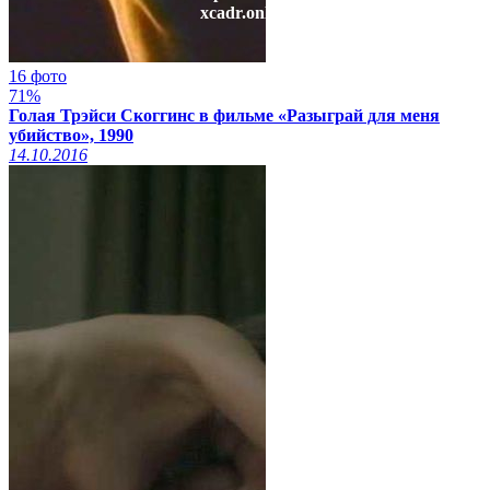
xcadr.online
16 фото
71%
Голая Трэйси Скоггинс в фильме «Разыграй для меня
убийство», 1990
14.10.2016