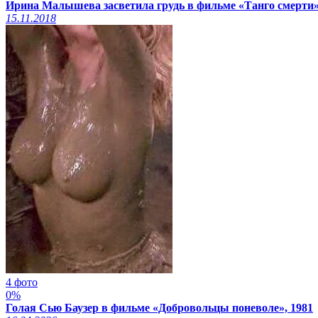
Ирина Малышева засветила грудь в фильме «Танго смерти»
15.11.2018
4 фото
0%
Голая Сью Баузер в фильме «Добровольцы поневоле», 1981