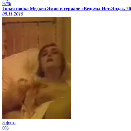
97%
Голая попка Медкен Эмик в сериале «Ведьмы Ист-Энда», 20
08.11.2016
8 фото
0%