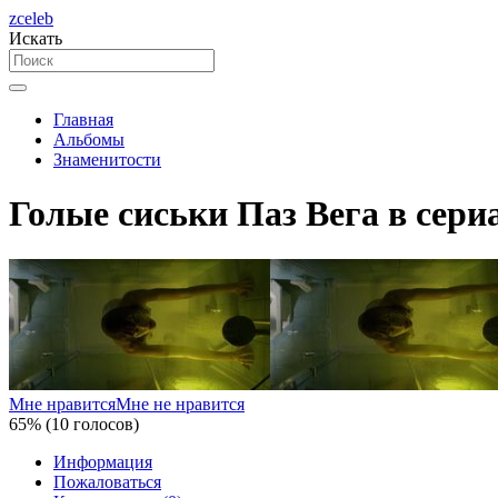
zceleb
Искать
Главная
Альбомы
Знаменитости
Голые сиськи Паз Вега в сери
Мне нравится
Мне не нравится
65% (10 голосов)
Информация
Пожаловаться