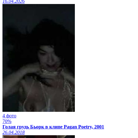
16.04.2026
4 фото
70%
Голая грудь Бьорк в клипе Pagan Poetry, 2001
26.04.2018