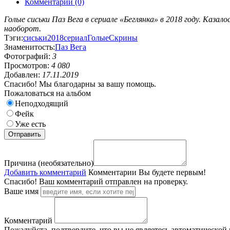
Комментарии (0)
Голые сиськи Паз Вега в сериале «Беглянка» в 2018 году. Каза
наоборот.
Тэги:
сиськи
2018
сериал
Голые
Скрины
Знаменитость:
Паз Вега
Фотографий:
3
Просмотров:
4 080
Добавлен:
17.11.2019
Спасибо! Мы благодарны за вашу помощь.
Пожаловаться на альбом
Неподходящий
Фейк
Уже есть
Причина (необязательно)
Добавить комментарий
Комментарии
Вы будете первым!
Спасибо! Ваш комментарий отправлен на проверку.
Ваше имя
Комментарий
Пожалуйста, подтвердите, что вы не являетесь автоматической