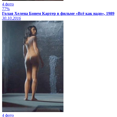
4 фото
77%
Голая Хелена Бонем Картер в фильме «Всё как надо», 1989
30.10.2016
4 фото