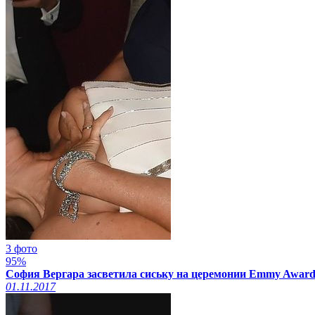
3 фото
95%
София Вергара засветила сиську на церемонии Emmy Award
01.11.2017