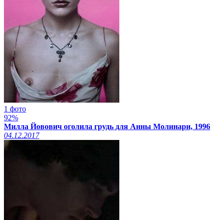
1 фото
92%
Милла Йовович оголила грудь для Анны Молинари, 1996
04.12.2017