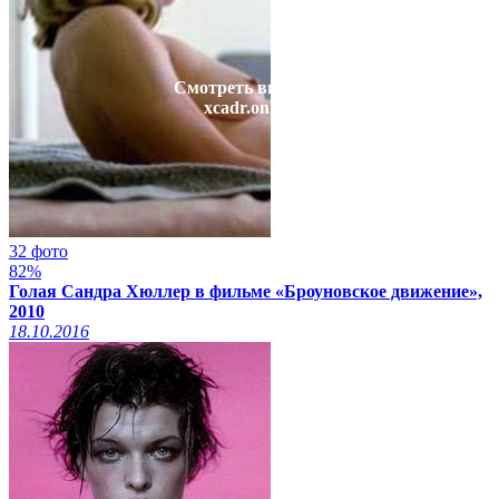
Смотреть видео на
xcadr.online
32 фото
82%
Голая Сандра Хюллер в фильме «Броуновское движение»,
2010
18.10.2016