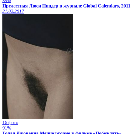
89%
Прелестная Люси Пиндер в журнале Global Calendars, 2011
21.02.2017
16 фото
91%
Голая Джованна Меццоджорно в фильме «Побеждать»,