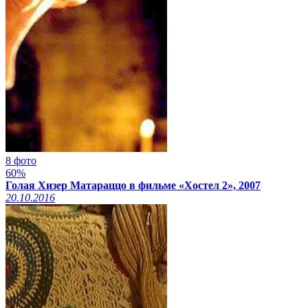
8 фото
60%
Голая Хизер Матараццо в фильме «Хостел 2», 2007
20.10.2016