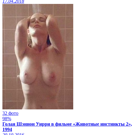
17.04.2018
32 фото
98%
Голая Шэннон Уирри в фильме «Животные инстинкты 2»,
1994
20.10.2016