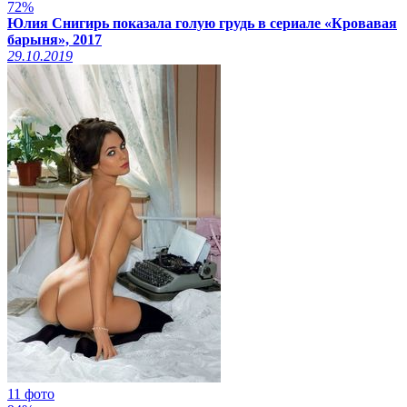
72%
Юлия Снигирь показала голую грудь в сериале «Кровавая
барыня», 2017
29.10.2019
11 фото