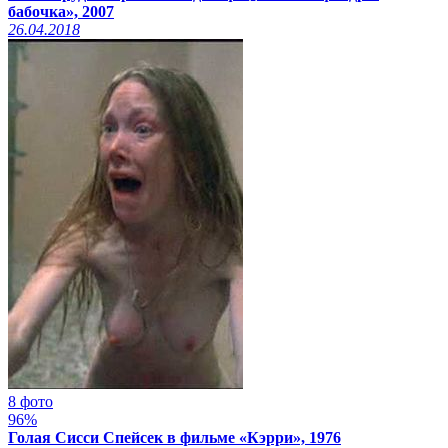
бабочка», 2007
xcadr.online
26.04.2018
8 фото
96%
Голая Сисси Спейсек в фильме «Кэрри», 1976