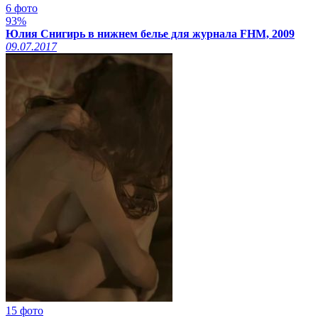
6 фото
93%
Юлия Снигирь в нижнем белье для журнала FHM, 2009
09.07.2017
15 фото