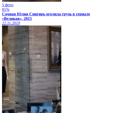
5 фото
81%
Сочная Юлия Снигирь оголила грудь в сериале
«Великая», 2015
22.11.2019