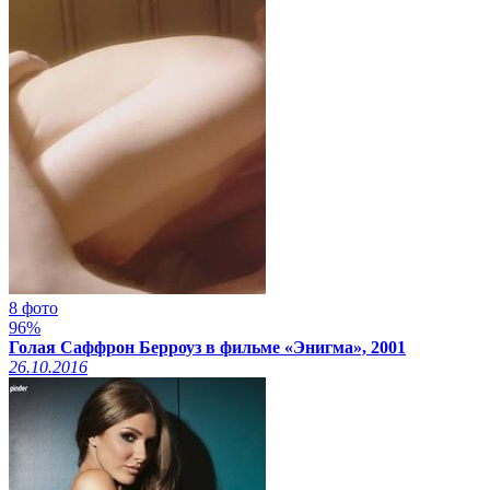
8 фото
96%
Голая Саффрон Берроуз в фильме «Энигма», 2001
26.10.2016