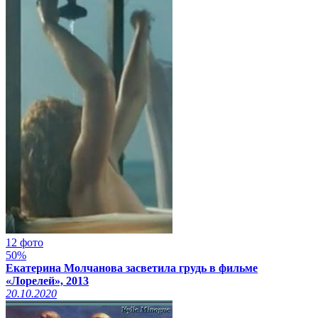
12 фото
50%
Екатерина Молчанова засветила грудь в фильме
«Лорелей», 2013
20.10.2020