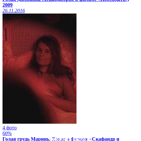
2009
26.11.2016
4 фото
60%
Голая грудь Марины Хэндс в фильме «Скафандр и
Смотреть видео на