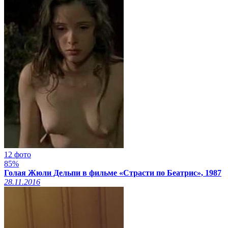
12 фото
85%
Голая Жюли Дельпи в фильме «Страсти по Беатрис», 1987
28.11.2016