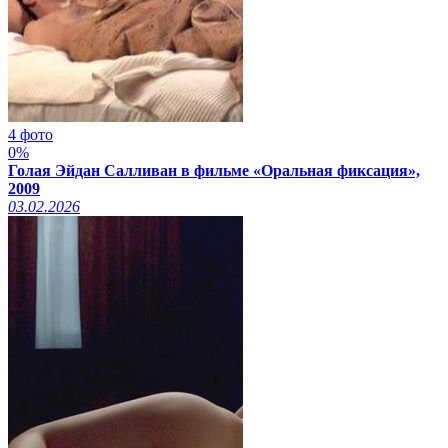
4 фото
0%
Голая Эйдан Салливан в фильме «Оральная фиксация»,
2009
03.02.2026