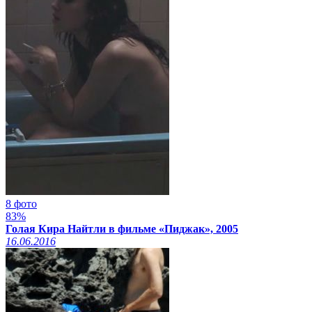
8 фото
83%
Голая Кира Найтли в фильме «Пиджак», 2005
16.06.2016