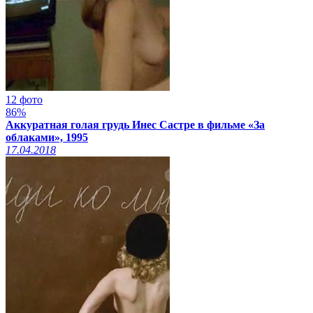
12 фото
86%
Аккуратная голая грудь Инес Састре в фильме «За
облаками», 1995
17.04.2018