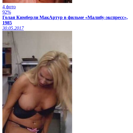
4 фото
92%
Голая Кимберли МакАртур в фильме «Малибу-экспресс»,
1985
30.05.2017