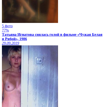
5 фото
77%
Татьяна Игнатова снялась голой в фильме «Чужая Белая
и Рябой», 1986
29.09.2019