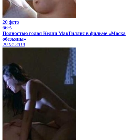
20 фото
66%
Полностью голая Келли МакГиллис в фильме «Маска
обезьяны»
29.04.2019