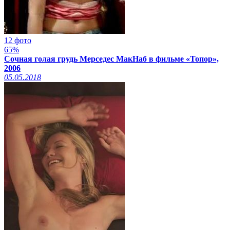
12 фото
65%
Сочная голая грудь Мерседес МакНаб в фильме «Топор»,
2006
05.05.2018