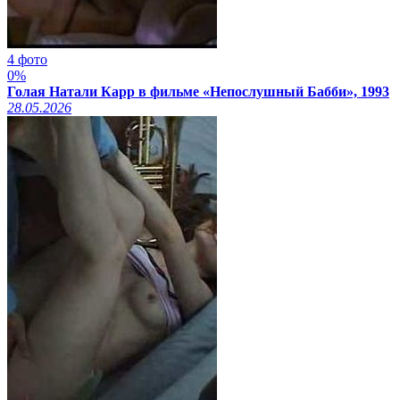
4 фото
0%
Голая Натали Карр в фильме «Непослушный Бабби», 1993
28.05.2026