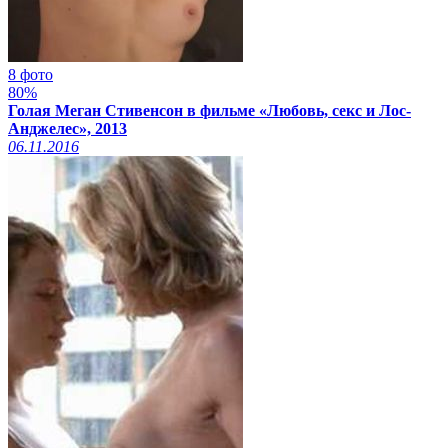
8 фото
80%
Голая Меган Стивенсон в фильме «Любовь, секс и Лос-
Анджелес», 2013
06.11.2016