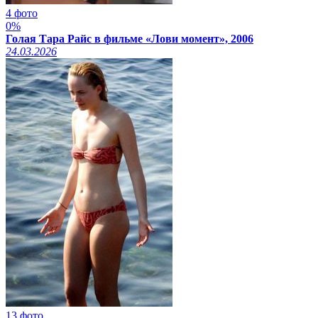
4 фото
0%
Голая Тара Райс в фильме «Лови момент», 2006
24.03.2026
13 фото