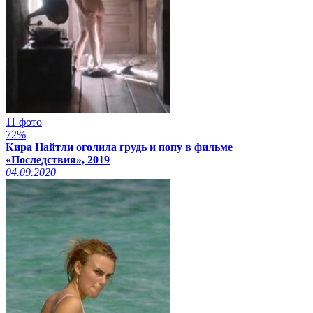
11 фото
72%
Кира Найтли оголила грудь и попу в фильме
«Последствия», 2019
04.09.2020