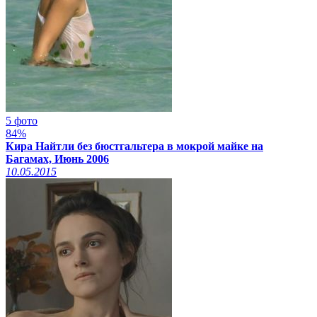
5 фото
84%
Кира Найтли без бюстгальтера в мокрой майке на
Багамах, Июнь 2006
10.05.2015