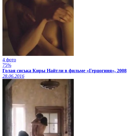
4 фото
75%
Голая сиська Киры Найтли в фильме «Герцогиня», 2008
28.06.2016