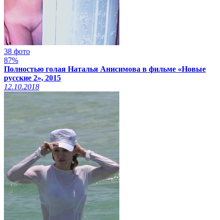
38 фото
87%
Полностью голая Наталья Анисимова в фильме «Новые
русские 2», 2015
12.10.2018