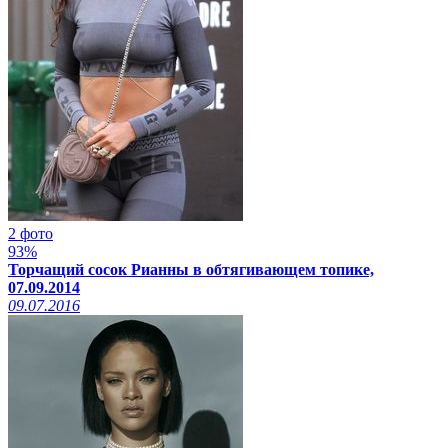
2 фото
93%
Торчащий сосок Рианны в обтягивающем топике,
07.09.2014
09.07.2016