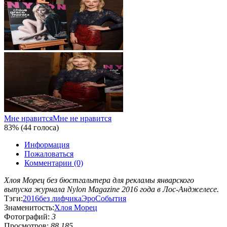
Мне нравится
Мне не нравится
83% (44 голоса)
Информация
Пожаловаться
Комментарии (0)
Хлоя Морец без бюстгальтера для рекламы январского
выпуска журнала Nylon Magazine 2016 года в Лос-Анджелесе.
Тэги:
2016
без лифчика
Эро
События
Знаменитость:
Хлоя Морец
Фотографий:
3
Просмотров:
88 185