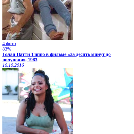
4 фото
83%
Голая Патти Типпо в фильме «За десять минут до
полуночи», 1983
16.10.2016