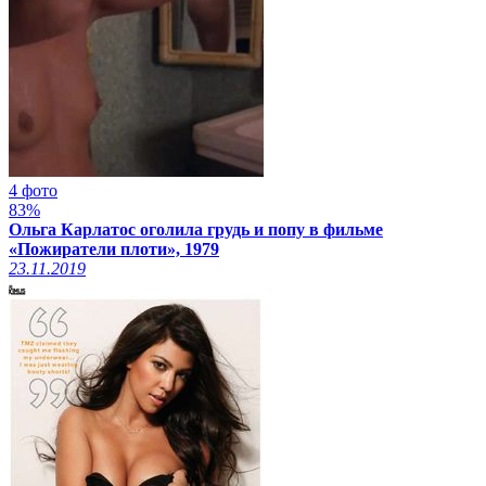
4 фото
83%
Ольга Карлатос оголила грудь и попу в фильме
«Пожиратели плоти», 1979
23.11.2019