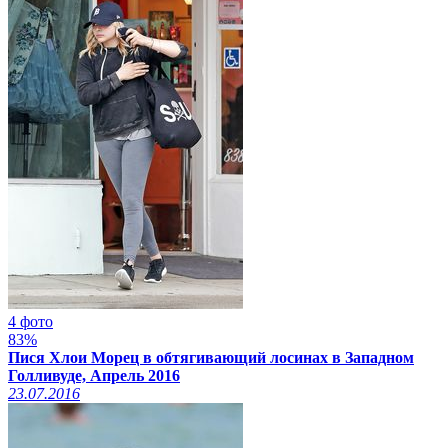
4 фото
83%
Пися Хлои Морец в обтягивающий лосинах в Западном
Голливуде, Апрель 2016
23.07.2016