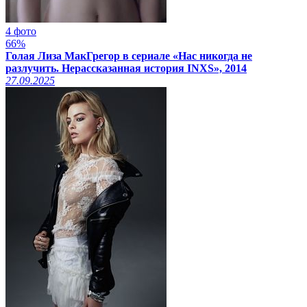
4 фото
66%
Голая Лиза МакГрегор в сериале «Нас никогда не
разлучить. Нерассказанная история INXS», 2014
27.09.2025