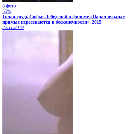
8 фото
55%
Голая грудь Софьи Лебедевой в фильме «Параллельные
прямые пересекаются в бесконечности», 2015
22.11.2019