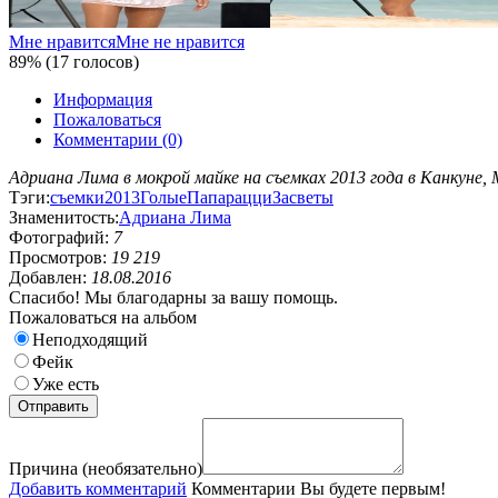
Мне нравится
Мне не нравится
89% (17 голосов)
Информация
Пожаловаться
Комментарии (0)
Адриана Лима в мокрой майке на съемках 2013 года в Канкуне, 
Тэги:
съемки
2013
Голые
Папарацци
Засветы
Знаменитость:
Адриана Лима
Фотографий:
7
Просмотров:
19 219
Добавлен:
18.08.2016
Спасибо! Мы благодарны за вашу помощь.
Пожаловаться на альбом
Неподходящий
Фейк
Уже есть
Причина (необязательно)
Добавить комментарий
Комментарии
Вы будете первым!