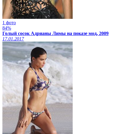
1 фото
84%
Голый сосок Адрианы Лимы на показе мод, 2009
17.01.2017