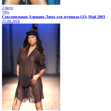
2 фото
79%
Сексапильная Адриана Лима для журнала GQ, Май 2003
15.08.2016