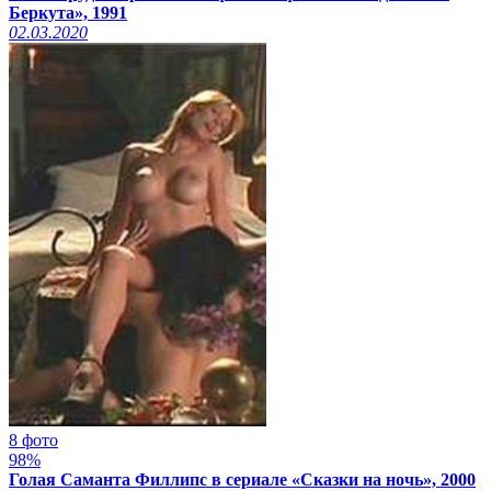
Беркута», 1991
02.03.2020
8 фото
98%
Голая Саманта Филлипс в сериале «Сказки на ночь», 2000