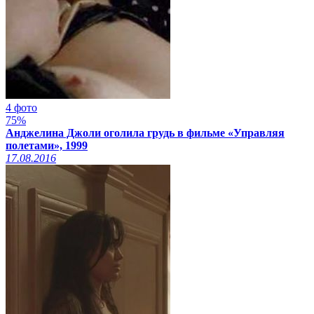
4 фото
75%
Анджелина Джоли оголила грудь в фильме «Управляя
полетами», 1999
17.08.2016