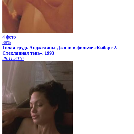
4 фото
88%
Голая грудь Анджелины Джоли в фильме «Киборг 2.
Стеклянная тень», 1993
28.11.2016