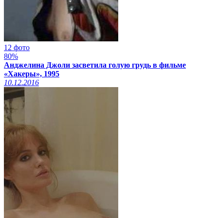
12 фото
80%
Анджелина Джоли засветила голую грудь в фильме
«Хакеры», 1995
10.12.2016