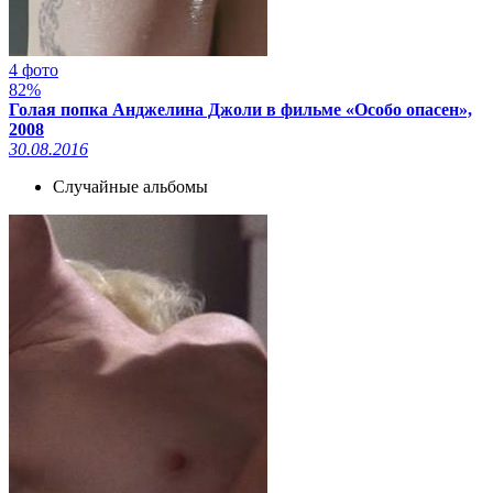
4 фото
82%
Голая попка Анджелина Джоли в фильме «Особо опасен»,
2008
30.08.2016
Случайные альбомы