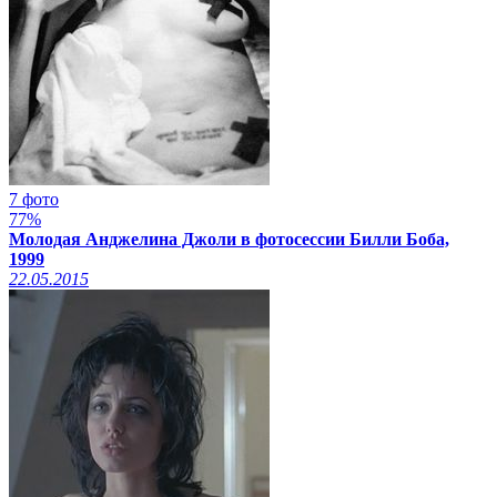
7 фото
77%
Молодая Анджелина Джоли в фотосессии Билли Боба,
1999
22.05.2015