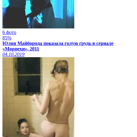
6 фото
85%
Юлия Майборода показала голую грудь в сериале
«Морпехи», 2011
04.10.2019