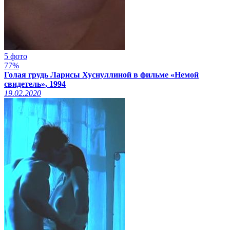
5 фото
77%
Голая грудь Ларисы Хуснуллиной в фильме «Немой
свидетель», 1994
19.02.2020