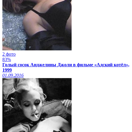
2 фото
83%
Голый сосок Анджелины Джоли в фильме «Адский котёл»,
1999
01.09.2016