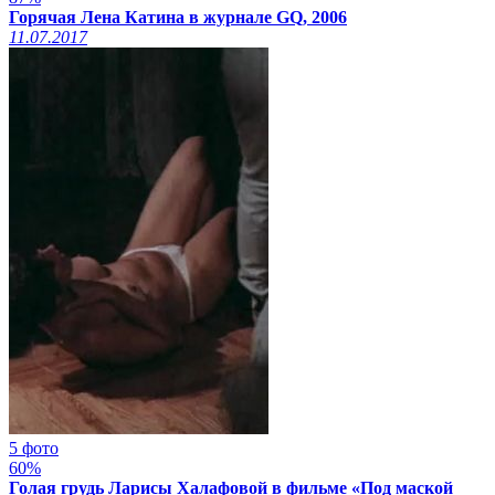
Горячая Лена Катина в журнале GQ, 2006
11.07.2017
5 фото
60%
Голая грудь Ларисы Халафовой в фильме «Под маской