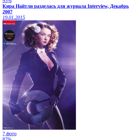
93%
Кира Найтли разделась для журнала Interview, Декабрь
2007
19.01.2015
7 фото
87%