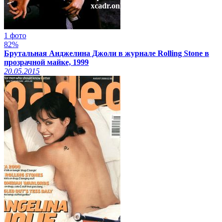
xcadr.online
1 фото
82%
Брутальная Анджелина Джоли в журнале Rolling Stone в
прозрачной майке, 1999
20.05.2015