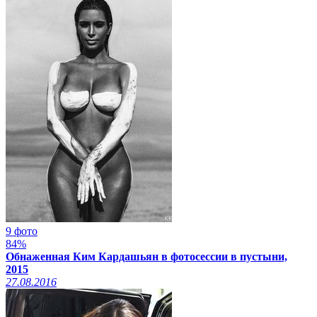
9 фото
84%
Обнаженная Ким Кардашьян в фотосессии в пустыни,
2015
27.08.2016