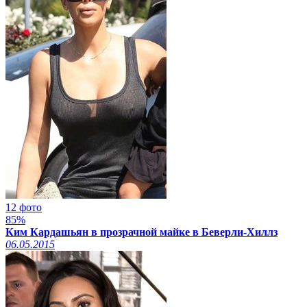
12 фото
85%
Ким Кардашьян в прозрачной майке в Беверли-Хиллз
06.05.2015