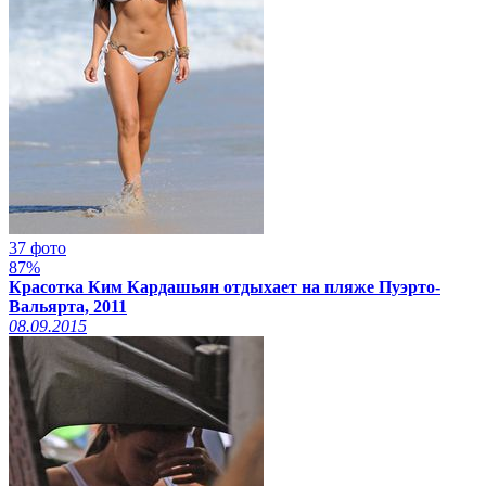
37 фото
87%
Красотка Ким Кардашьян отдыхает на пляже Пуэрто-
Вальярта, 2011
08.09.2015