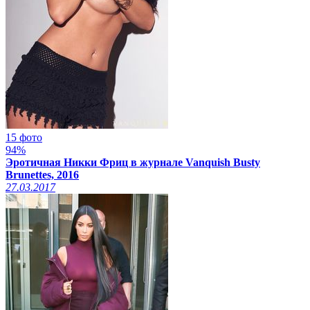
15 фото
94%
Эротичная Никки Фриц в журнале Vanquish Busty
Brunettes, 2016
27.03.2017