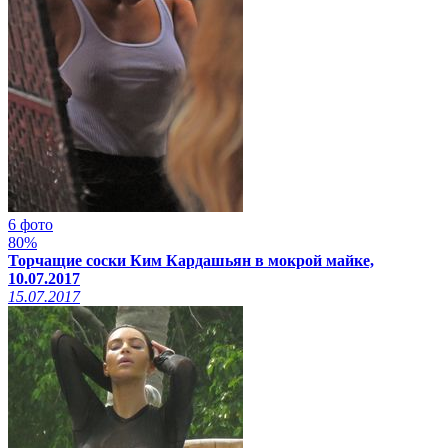
6 фото
80%
Торчащие соски Ким Кардашьян в мокрой майке,
10.07.2017
15.07.2017