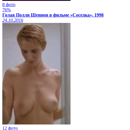
8 фото
76%
Голая Полли Шеннон в фильме «Соседка», 1998
24.10.2016
12 фото