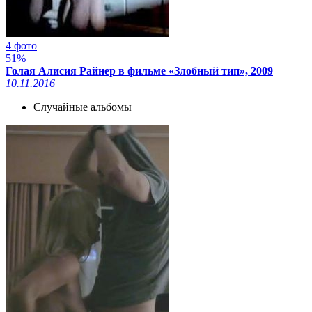
4 фото
51%
Голая Алисия Райнер в фильме «Злобный тип», 2009
10.11.2016
Случайные альбомы