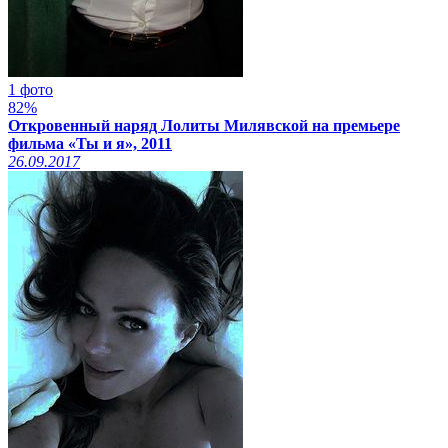
1 фото
82%
Откровенный наряд Лолиты Милявской на премьере
фильма «Ты и я», 2011
26.09.2017