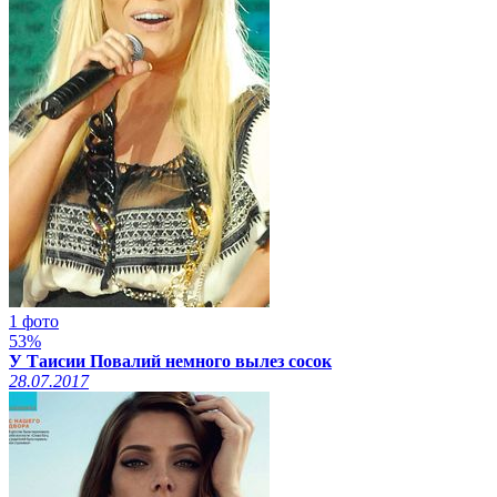
1 фото
53%
У Таисии Повалий немного вылез сосок
28.07.2017