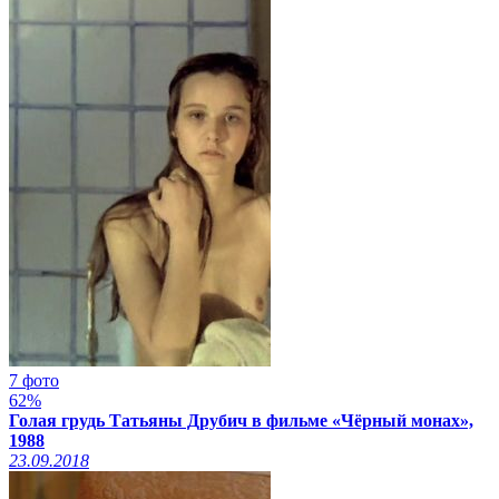
7 фото
62%
Голая грудь Татьяны Друбич в фильме «Чёрный монах»,
1988
23.09.2018