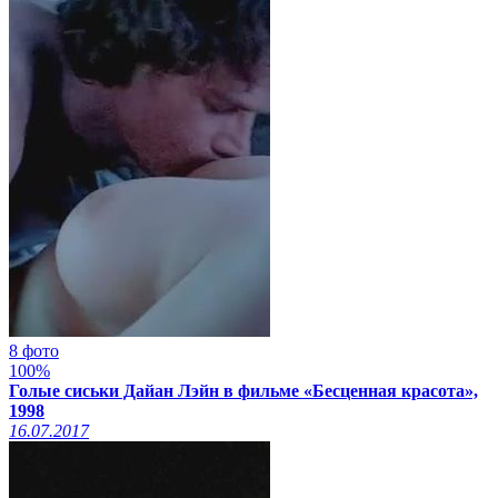
8 фото
100%
Голые сиськи Дайан Лэйн в фильме «Бесценная красота»,
1998
16.07.2017