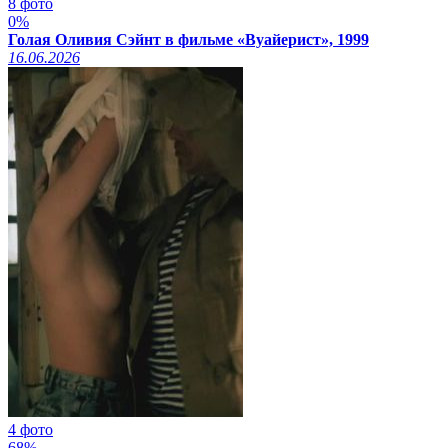
8 фото
0%
Голая Оливия Сэйнт в фильме «Вуайерист», 1999
16.06.2026
4 фото
68%