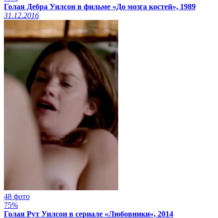
Голая Дебра Уилсон в фильме «До мозга костей», 1989
31.12.2016
48 фото
75%
Голая Рут Уилсон в сериале «Любовники», 2014