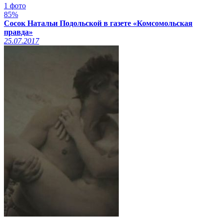
1 фото
85%
Сосок Натальи Подольской в газете «Комсомольская
правда»
25.07.2017