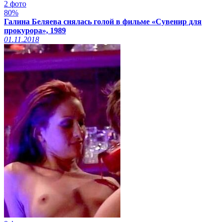
2 фото
80%
Галина Беляева снялась голой в фильме «Сувенир для
прокурора», 1989
01.11.2018