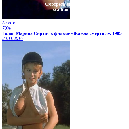
Смотреть видео на
xcadr.online
8 фото
70%
Голая Марина Сиртис в фильме «Жажда смерти 3», 1985
20.11.2016