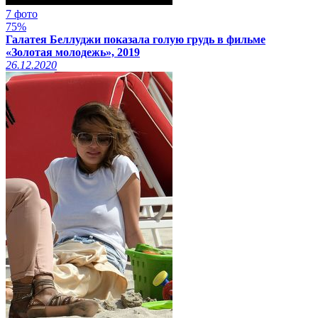
7 фото
75%
Галатея Беллуджи показала голую грудь в фильме
«Золотая молодежь», 2019
26.12.2020