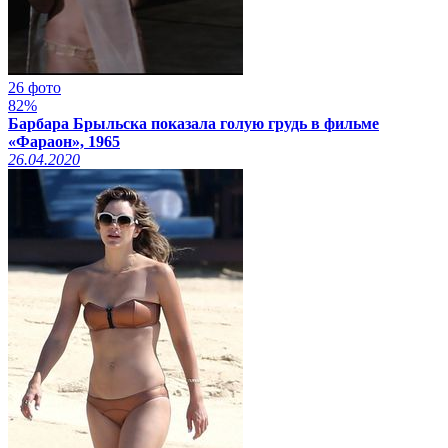
26 фото
82%
Барбара Брыльска показала голую грудь в фильме
«Фараон», 1965
26.04.2020