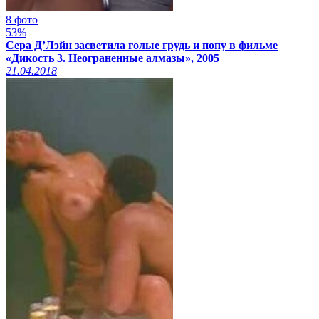
8 фото
53%
Сера Д’Лэйн засветила голые грудь и попу в фильме
«Дикость 3. Неограненные алмазы», 2005
21.04.2018