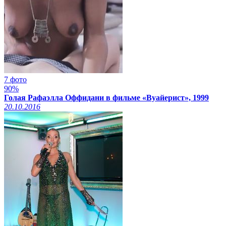
7 фото
90%
Голая Рафаэлла Оффидани в фильме «Вуайерист», 1999
20.10.2016