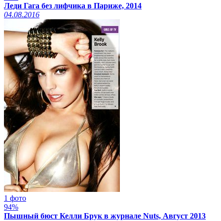
Леди Гага без лифчика в Париже, 2014
04.08.2016
1 фото
94%
Пышный бюст Келли Брук в журнале Nuts, Август 2013