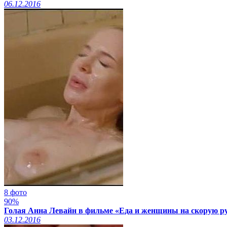
06.12.2016
8 фото
90%
Голая Анна Левайн в фильме «Еда и женщины на скорую ру
03.12.2016