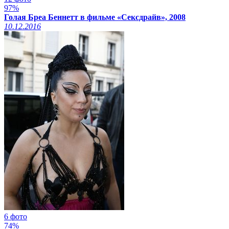
97%
Голая Бреа Беннетт в фильме «Сексдрайв», 2008
10.12.2016
6 фото
74%